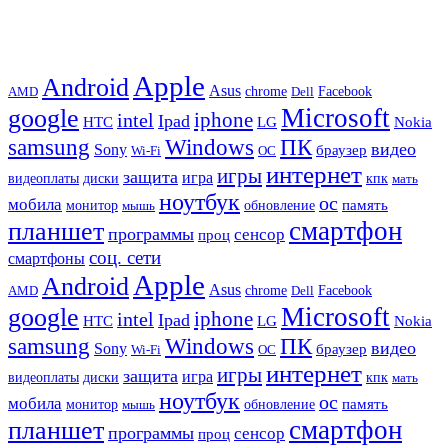
Apple
Android
Asus
chrome
AMD
Dell
Facebook
Microsoft
google
iphone
intel
Ipad
HTC
Nokia
LG
samsung
Windows
ПК
видео
Sony
браузер
Wi-Fi
ОС
интернет
игры
защита
игра
видеоплаты
диски
кпк
мать
ноутбук
ос
мобила
память
монитор
обновление
мышь
смартфон
планшет
программы
сенсор
проц
соц. сети
смартфоны
Apple
Android
Asus
chrome
AMD
Dell
Facebook
Microsoft
google
iphone
intel
Ipad
HTC
Nokia
LG
samsung
Windows
ПК
видео
Sony
браузер
Wi-Fi
ОС
интернет
игры
защита
игра
видеоплаты
диски
кпк
мать
ноутбук
ос
мобила
память
монитор
обновление
мышь
смартфон
планшет
программы
сенсор
проц