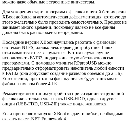
можно даже обычные встроенные винчестеры.
Для ускорения старта программ с флешки в пятой бета-версии
XBoot добавлена автоматическая де­фрагментация, которую до
этого желательно было проводить самостоятельно. Процесс не
занимает много времени, поскольку далеко не все файлы
должны быть расположены непрерывно.
Последние версии XBoot научились работать с файловой
системой NTFS, однако некоторые дистри­бутивы Linux
отказываются с нее загружаться. В этом случае лучше
использовать FAT32, поддержи­ваемую абсолютно всеми
программами. С помощью утилиты RPprepUSB можно
предварительно отфор­матировать накопитель любой емкости
в FAT32 (она допускает создание разделов объемом до 2 ТБ).
Естественно, при этом на флешку нельзя будет запи­сывать
файлы размером более 4 ГБ.
Рекомендуемым типом устройства при создании загрузочной
флешки желательно указывать USB-HDD, однако другие
опции (USB-FDD, USB-ZIP) также под­держиваются.
Если при первом запуске XBoot выдает ошибки, необходимо
скачать пакет .NET Framework 4.