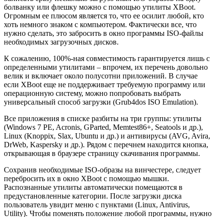
болванку или флешку можно с помощью утилиты XBoot.
Огром­ным ее плюсом является то, что ее осилит любой, кто
хоть немного знаком с компьютером. Фактически все, что
нужно сделать, это забросить в окно программы ISO-файлы
необходимых загру­зочных дисков.
К сожалению, 100%-ная совместимость гаран­тируется лишь с
определенными утилитами – впрочем, их перечень довольно
велик и включает около полусотни приложений. В случае
если XBoot еще не поддерживает требуемую программу или
операционную систему, можно попробовать вы­брать
универсальный способ загрузки (Grub4dos ISO Emulation).
Все приложения в списке разбиты на три груп­пы: утилиты
(Windows 7 PE, Acronis, GParted, Memtest86+, Seatools и др.),
Linux (Knoppix, Slax, Ubuntu и др.) и антивирусы (AVG, Avira,
DrWeb, Kaspersky и др.). Рядом с перечнем находится кнопка,
открывающая в браузере страницу скачи­вания программы.
Сохранив необходимые ISO-образы на винчесте­ре, следует
перебросить их в окно XBoot с помо­щью мышки.
Распознанные утилиты автоматичес­ки помещаются в
предустановленные категории. После загрузки диска
пользователь увидит меню с пунктами (Linux, Antivirus,
Utility). Чтобы поме­нять положение любой программы, нужно