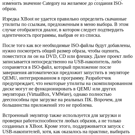
изме­нить значение Category на желаемое до создания ISO-
образа.
Изредка XBoot не удается правильно опреде­лить скачанные
утилиты по ссылкам, предложен­ным в меню выбора. В этом
случае отобразится диалог, в котором следует подтвердить
идентич­ность программы, выбрав ее из списка.
После того как все необходимые ISO-файлы будут добавлены,
нужно посмотреть общий раз­мер образа, чтобы оценить,
поместится ли он на DVD, CD или флешку. Далее проект либо
записы­вается непосредственно на USB-накопитель, либо
сохраняется в ISO-файл, который приложе­ние после
завершения автоматически предло­жит запустить в эмуляторе
QEMU, интегрирован­ном в программу. Разработчик
предупреждает, что некоторые утилиты на скомпилированном
диске могут не функционировать в QEMU или других
эмуляторах (VirtualBox, VMWare), однако полностью
дееспособны при загрузке на реаль­ных ПК. Впрочем, для
большинства приложений это не проблема.
Встроенный эмулятор также используется для загрузки и
проверки работоспособности любых образов, а не только
созданных в XBoot. Кроме этого, поддерживается запуск с
USB-накопителей, хотя, как оказалось на практике, выбирать