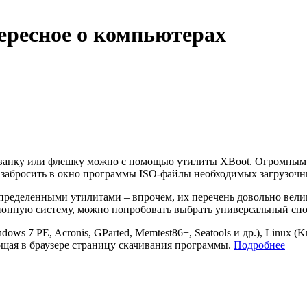
тересное о компьютерах
лванку или флешку можно с помощью утилиты XBoot. Огром­ным е
о забросить в окно программы ISO-файлы необходимых загру­зочн
определенными утилитами – впрочем, их перечень довольно вели
нную систему, можно попробовать вы­брать универсальный спосо
ws 7 PE, Acronis, GParted, Memtest86+, Seatools и др.), Linux (K
ющая в браузере страницу скачи­вания программы.
Подробнее