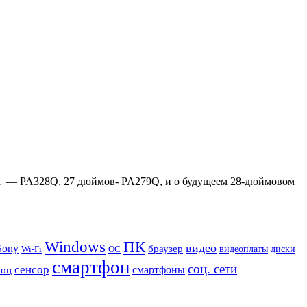
ма — PA328Q, 27 дюймов- PA279Q, и о будущеем 28-дюймовом
Windows
ПК
видео
Sony
браузер
видеоплаты
диски
Wi-Fi
ОС
смартфон
соц. сети
сенсор
роц
смартфоны