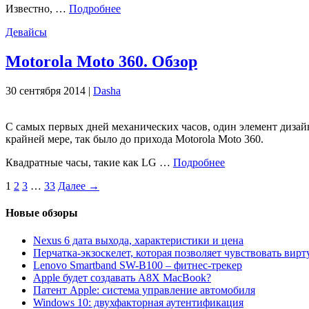
Известно, …
Подробнее
Девайсы
Motorola Moto 360. Обзор
30 сентября 2014 |
Dasha
С самых первых дней механических часов, один элемент дизайн
крайней мере, так было до прихода Motorola Moto 360.
Квадратные часы, такие как LG …
Подробнее
1
2
3
…
33
Далее →
Новые обзоры
Nexus 6 дата выхода, характеристики и цена
Перчатка-экзоскелет, которая позволяет чувствовать вир
Lenovo Smartband SW-B100 – фитнес-трекер
Apple будет создавать A8X MacBook?
Патент Apple: система управление автомобиля
Windows 10: двухфакторная аутентификация