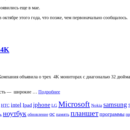
оявились еще в мае.
октябре этого года, что позже, чем первоначально сообщалось.
 4K
 Компания объявила о трех 4K мониторах с диагональю 32 дюй
нность — широкие …
Подробнее
Microsoft
samsung
iphone
intel
Ipad
HTC
Nokia
LG
планшет
ноутбук
ос
программы
память
п
обновление
ь