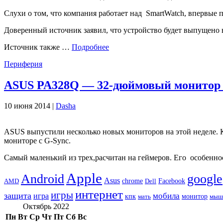
Слухи о том, что компания работает над SmartWatch, впервые п
Доверенный источник заявил, что устройство будет выпущено в 
Источник также …
Подробнее
Периферия
ASUS PA328Q — 32-дюймовый монитор
10 июня 2014 |
Dasha
ASUS выпустили несколько новых мониторов на этой неделе.
мониторе с G-Sync.
Самый маленький из трех,расчитан ​​на геймеров. Его особе
Apple
Android
google
Asus
chrome
AMD
Dell
Facebook
интернет
игры
защита
игра
мобила
кпк
монитор
мать
мыш
Октябрь 2022
Пн
Вт
Ср
Чт
Пт
Сб
Вс