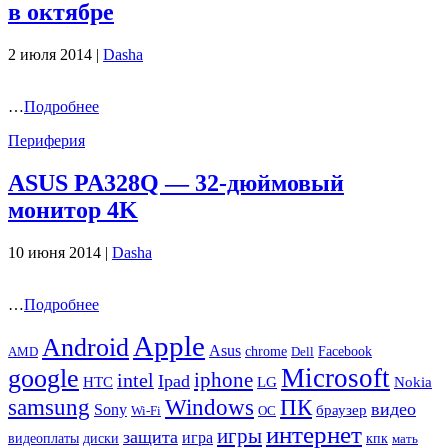
в октябре
2 июля 2014 |
Dasha
…
Подробнее
Периферия
ASUS PA328Q — 32-дюймовый
монитор 4K
10 июня 2014 |
Dasha
…
Подробнее
Apple
Android
Asus
chrome
AMD
Dell
Facebook
Microsoft
google
iphone
intel
Ipad
HTC
Nokia
LG
samsung
Windows
ПК
видео
Sony
браузер
Wi-Fi
ОС
интернет
игры
защита
игра
видеоплаты
диски
кпк
мать