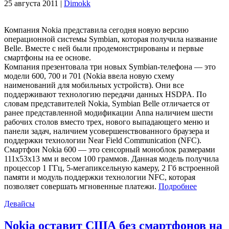
25 августа 2011 |
Dimokk
Компания Nokia представила сегодня новую версию
операционной системы Symbian, которая получила название
Belle. Вместе с ней были продемонстрированы и первые
смартфоны на ее основе.
Компания презентовала три новых Symbian-телефона — это
модели 600, 700 и 701 (Nokia ввела новую схему
наименований для мобильных устройств). Они все
поддерживают технологию передачи данных HSDPA. По
словам представителей Nokia, Symbian Belle отличается от
ранее представленной модификации Anna наличием шести
рабочих столов вместо трех, нового выпадающего меню и
панели задач, наличием усовершенствованного браузера и
поддержки технологии Near Field Communication (NFC).
Смартфон Nokia 600 — это сенсорный моноблок размерами
111х53х13 мм и весом 100 граммов. Данная модель получила
процессор 1 ГГц, 5-мегапиксельную камеру, 2 Гб встроенной
памяти и модуль поддержки технологии NFC, которая
позволяет совершать мгновенные платежи.
Подробнее
Девайсы
Nokia оставит США без смартфонов на