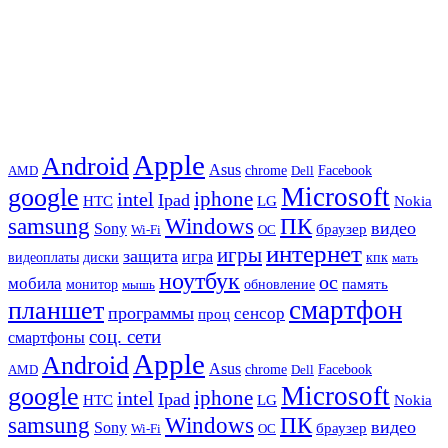
Apple
Android
Asus
chrome
AMD
Dell
Facebook
Microsoft
google
iphone
intel
Ipad
HTC
Nokia
LG
samsung
Windows
ПК
видео
Sony
браузер
Wi-Fi
ОС
интернет
игры
защита
игра
видеоплаты
диски
кпк
мать
ноутбук
ос
мобила
память
монитор
обновление
мышь
смартфон
планшет
программы
сенсор
проц
соц. сети
смартфоны
Apple
Android
Asus
chrome
AMD
Dell
Facebook
Microsoft
google
iphone
intel
Ipad
HTC
Nokia
LG
samsung
Windows
ПК
видео
Sony
браузер
Wi-Fi
ОС