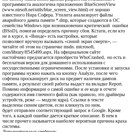
программиста аналогична приложению BlueScreenView
(www.nirsoft.net/utils/blue_screen_view.html) от хорошо
известного Нира Софера. Утилита анализирует файлы
аварийного дампа памяти *.dmp, которые создаются в ОС
семейства Windows при возникновении критической ошибки
(BSoD), помогая определить причину сбоя. Кстати, если кто
не в курсе, в «Винде» есть настройки, которые
позволяют вручную вызывать «синий экран смерти», —
читайте об этом на страничке msdn. microsoft,
com/library/ff545499.aspx. На официальном сайте
настойчиво предлагается приобрести WhoCrashed, но есть и
бесплатная версия для домашнего использования с
несущественными ограничениями. После установки и запуска
программы нужно нажать на кнопку Analyze, после чего
софтина просканирует диск на предмет наличия дампов
памяти, а результат своей работы выдаст на вкладке Report.
Помимо информации о самой ошибке и ее коде в отчете
содержится имя глючного файла (как правило, это драйверы
устройств, реже — модули ядра). Ссылки в тексте
выделены синим цветом, если кликнуть по ним,
будет отправлен соответствующий запрос в Google. Кроме
того, к каждой ошибке дается краткое описание. В нем в
числе прочего называется наиболее вероятная причина краха
системы.
Дополнительные сведения: