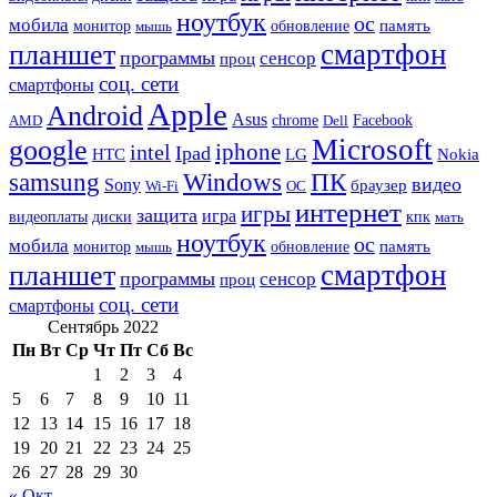
ноутбук
ос
мобила
память
монитор
обновление
мышь
смартфон
планшет
программы
сенсор
проц
соц. сети
смартфоны
Apple
Android
Asus
chrome
AMD
Dell
Facebook
Microsoft
google
iphone
intel
Ipad
HTC
Nokia
LG
samsung
Windows
ПК
видео
Sony
браузер
Wi-Fi
ОС
интернет
игры
защита
игра
видеоплаты
диски
кпк
мать
ноутбук
ос
мобила
память
монитор
обновление
мышь
смартфон
планшет
программы
сенсор
проц
соц. сети
смартфоны
Сентябрь 2022
Пн
Вт
Ср
Чт
Пт
Сб
Вс
1
2
3
4
5
6
7
8
9
10
11
12
13
14
15
16
17
18
19
20
21
22
23
24
25
26
27
28
29
30
« Окт