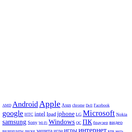
Apple
Android
Asus
chrome
AMD
Dell
Facebook
Microsoft
google
iphone
intel
Ipad
HTC
Nokia
LG
samsung
Windows
ПК
видео
Sony
браузер
Wi-Fi
ОС
интернет
игры
защита
игра
видеоплаты
диски
кпк
мать