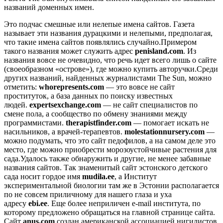
названий доменных имен.
Это подчас смешные или нелепые имена сайтов. Газета
называет эти названия дурацкими и нелепыми, предполагая,
что такие имена сайтов появлялись случайно.Примером
такого названия может служить адрес
penisland.com
. Из
названия вовсе не очевидно, что речь идет всего лишь о сайте
(своеобразном «острове»), где можно купить авторучки.Среди
других названий, найденных журналистами The Sun, можно
отметить:
whorepresents.com
— это вовсе не сайт
проституток, а база данных по поиску известных
людей.
expertsexchange.com
— не сайт специалистов по
смене пола, а сообщество по обмену знаниями между
программистами.
therapistfinder.com
— помогает искать не
насильников, а врачей-терапевтов.
molestationnursery.com
—
можно подумать, что это сайт педофилов, а на самом деле это
место, где можно приобрести морозоустойчивые растения для
сада.Удалось также обнаружить и другие, не менее забавные
названия сайтов. Так знаменитый сайт эстонского детского
сада носит гордое имя
mudila.ee
, а Институт
экспериментальной биологии там же в Эстонии располагается
по не совсем приличному для нашего глаза и уха
адресу
ebi.ee
. Еще более неприличен e-mail института, по
которому предложено обращаться на главной странице сайта.
Сайт
anus.com
создан американской ассоциацией нигилистов