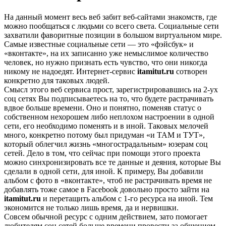
На данный момент весь веб забит веб-сайтами знакомств, где
можно пообщаться с людьми со всего света. Социальные сети
захватили фаворитные позиции в большом виртуальном мире.
Самые известные социальные сети — это «фэйсбук» и
«вконтакте», на их записанно уже немыслимое количество
человек, но нужно признать есть чувство, что они никогда
никому не надоедят. Интернет-сервис
itamitut.ru
сотворен
конкретно для таковых людей.
Смысл этого веб сервиса прост, зарегистрировавшись на 2-ух
соц сетях Вы подписываетесь на то, что будете растрачивать
вдвое больше времени.
Оно и понятно, поменяв статус о
собственном нехорошем либо неплохом настроении в одной
сети, его необходимо поменять и в иной. Таковых мелочей
много, конкретно потому был придуман «и ТАМ и ТУТ»,
который облегчил жизнь «многострадальным» юзерам соц
сетей. Дело в том, что сейчас при помощи этого проекта
можно синхронизировать все те данные и деяния, которые Вы
сделали в одной сети, для иной. К примеру, Вы добавили
альбом с фото в «вконтакте», чтоб не растрачивать время не
добавлять тоже самое в Facebook довольно просто зайти на
itamitut.ru
и перетащить альбом с 1-го ресурса на иной. Тем
экономится не только лишь время, да и нервишки.
Совсем обычной ресурс с одним действием, зато помогает
любителям соц сетей больше времени провести за общением