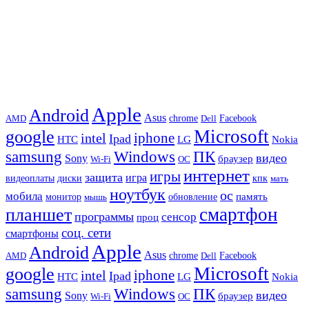
Apple
Android
Asus
chrome
AMD
Dell
Facebook
Microsoft
google
iphone
intel
Ipad
HTC
Nokia
LG
samsung
Windows
ПК
видео
Sony
браузер
Wi-Fi
ОС
интернет
игры
защита
игра
видеоплаты
диски
кпк
мать
ноутбук
ос
мобила
память
монитор
обновление
мышь
смартфон
планшет
программы
сенсор
проц
соц. сети
смартфоны
Apple
Android
Asus
chrome
AMD
Dell
Facebook
Microsoft
google
iphone
intel
Ipad
HTC
Nokia
LG
samsung
Windows
ПК
видео
Sony
браузер
Wi-Fi
ОС