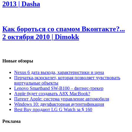
2013 | Dasha
Как бороться со спамом Вконтакте?...
2 октября 2010 | Dimokk
Новые обзоры
Nexus 6 дата выхода, характеристики и цена
Перчатка-экзоскелет, которая позволяет чувствовать
виртуальные объекты
Lenovo Smartband SW-B100 – фитнес-трекер
Apple будет создавать A8X MacBook?
Патент Apple: система управление автомобиля
Windows 10: двухфакторная аутентификация
Best Buy продают LG G Watch за $ 160
Реклама