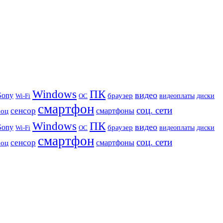
Windows
ПК
видео
Sony
браузер
видеоплаты
диски
Wi-Fi
ОС
смартфон
соц. сети
сенсор
роц
смартфоны
Windows
ПК
видео
Sony
браузер
видеоплаты
диски
Wi-Fi
ОС
смартфон
соц. сети
сенсор
роц
смартфоны