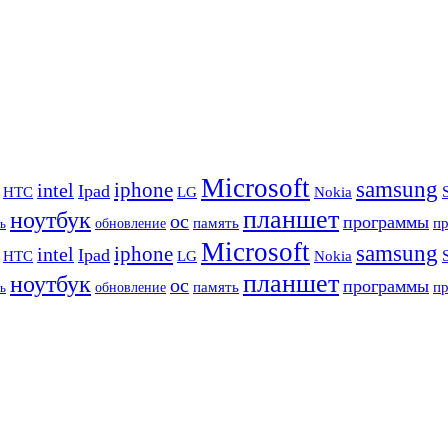
Microsoft
samsung
iphone
intel
Ipad
HTC
Nokia
LG
планшет
ноутбук
ос
программы
память
п
обновление
ь
Microsoft
samsung
iphone
intel
Ipad
HTC
Nokia
LG
планшет
ноутбук
ос
программы
память
п
обновление
ь