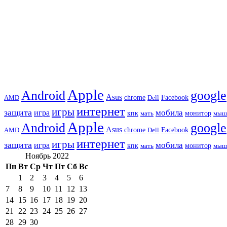
Apple
Android
google
Asus
chrome
AMD
Dell
Facebook
интернет
игры
защита
игра
мобила
кпк
монитор
мать
мыш
Apple
Android
google
Asus
chrome
AMD
Dell
Facebook
интернет
игры
защита
игра
мобила
кпк
монитор
мать
мыш
Ноябрь 2022
Пн
Вт
Ср
Чт
Пт
Сб
Вс
1
2
3
4
5
6
7
8
9
10
11
12
13
14
15
16
17
18
19
20
21
22
23
24
25
26
27
28
29
30