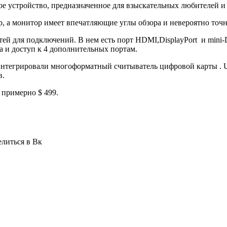
ое устройство, предназначенное ​​для взыскательных любителей 
0p, а монитор имеет впечатляющие углы обзора и невероятно точ
 для подключений. В нем есть порт HDMI,DisplayPort и mini-Dis
а и доступ к 4 дополнительных портам.
 интегрировали многоформатный считыватель цифровой карты . 
в.
 примерно $ 499.
елиться в Вк