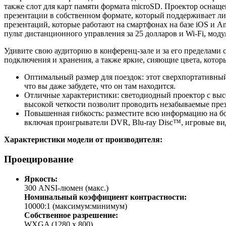
также слот для карт памяти формата microSD. Проектор осна
презентации в собственном формате, который поддерживает ли
презентаций, которые работают на смартфонах на базе iOS и A
пульт дистанционного управления за 25 долларов и Wi-Fi, модул
Удивите свою аудиторию в конференц-зале и за его пределам
подключения и хранения, а также яркие, сияющие цвета, кото
Оптимальный размер для поездок: этот сверхпортативный
что вы даже забудете, что он там находится.
Отличные характеристики: светодиодный проектор с выс
высокой четкости позволит проводить незабываемые пре
Повышенная гибкость: разместите всю информацию на бо
включая проигрыватели DVR, Blu-ray Disc™, игровые ви
Характеристики модели от производителя:
Проецирование
Яркость:
300 ANSI-люмен (макс.)
Номинальный коэффициент контрастности:
10000:1 (максимум:минимум)
Собственное разрешение:
WXGA (1280 x 800)