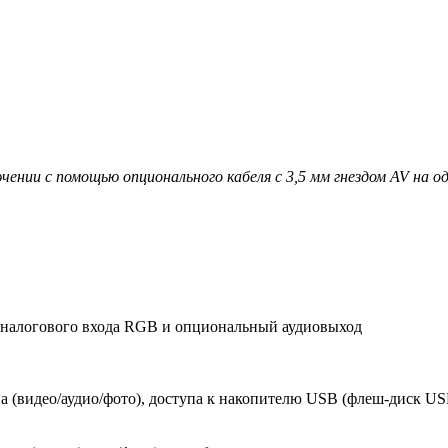
нии с помощью опционального кабеля с 3,5 мм гнездом AV на од
 аналогового входа RGB и опциональный аудиовыход
а (видео/аудио/фото), доступа к накопителю USB (флеш-диск US