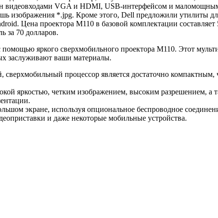
щен видеовходами VGA и HDMI, USB-интерфейсом и маломощным 
шь изображения *.jpg. Кроме этого, Dell предложили утилиты д
ndroid. Цена проектора М110 в базовой комплектации составляе
ь за 70 долларов.
и с помощью яркого сверхмобильного проектора M110. Этот мул
рых заслуживают ваши материалы.
, сверхмобильный процессор является достаточно компактным, ч
окой яркостью, четким изображением, высоким разрешением, а
зентации.
льшом экране, используя опциональное беспроводное соединен
деоприставки и даже некоторые мобильные устройства.