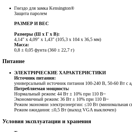
Гнездо для замка Kensington®
Защита паролем
РАЗМЕР И ВЕС
Размеры (Ш x Г x В):
4,14″ x 4,09″ x 1,43″ (105,3 x 104 x 36,5 мм)
Масса:
0,8 ± 0,05 фунта (360 ± 22,7 г)
Питание
ЭЛЕКТРИЧЕСКИЕ ХАРАКТЕРИСТИКИ
Источник питания:
универсальный источник питания 100-240 В, 50-60 Вт с 
Потребляемая мощность:
Нормальный режим: 44 Вт ± 10% при 110 В~
Экономичный режим: 36 Вт ± 10% при 110 В~
Режим экономии электроэнергии: ≤10 Вт (минимальная ск
Режим ожидания: ≤0,5 Вт (выход VGA выключен)
Условия эксплуатации и хранения