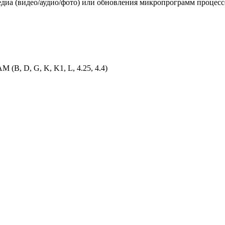
едиа (видео/аудио/фото) или обновления микропрограмм процес
M (B, D, G, K, K1, L, 4.25, 4.4)