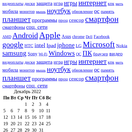
интернет
игры
защита
игра
видеоплаты
диски
кпк
мать
ноутбук
ос
мобила
память
монитор
обновление
мышь
смартфон
планшет
программы
сенсор
проц
соц. сети
смартфоны
Apple
Android
Asus
chrome
AMD
Dell
Facebook
Microsoft
google
iphone
intel
Ipad
HTC
Nokia
LG
samsung
Windows
ПК
видео
Sony
браузер
Wi-Fi
ОС
интернет
игры
защита
игра
видеоплаты
диски
кпк
мать
ноутбук
ос
мобила
память
монитор
обновление
мышь
смартфон
планшет
программы
сенсор
проц
соц. сети
смартфоны
Декабрь 2022
Пн
Вт
Ср
Чт
Пт
Сб
Вс
1
2
3
4
5
6
7
8
9
10
11
12
13
14
15
16
17
18
19
20
21
22
23
24
25
26
27
28
29
30
31