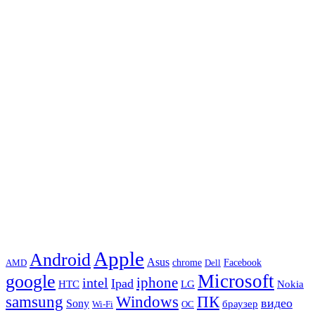
Apple
Android
Asus
chrome
AMD
Dell
Facebook
Microsoft
google
iphone
intel
Ipad
HTC
Nokia
LG
samsung
Windows
ПК
видео
Sony
браузер
Wi-Fi
ОС