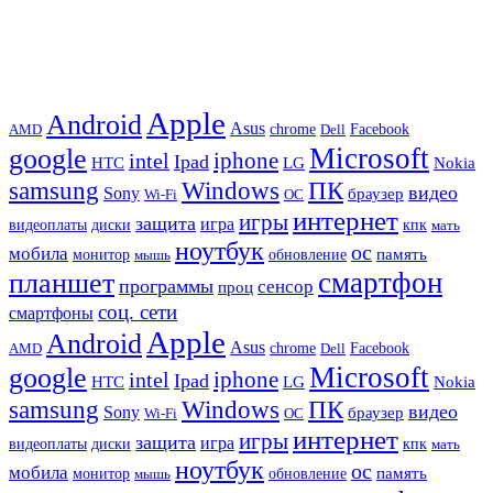
Apple
Android
Asus
chrome
AMD
Dell
Facebook
Microsoft
google
iphone
intel
Ipad
HTC
Nokia
LG
samsung
Windows
ПК
видео
Sony
браузер
Wi-Fi
ОС
интернет
игры
защита
игра
видеоплаты
диски
кпк
мать
ноутбук
ос
мобила
память
монитор
обновление
мышь
смартфон
планшет
программы
сенсор
проц
соц. сети
смартфоны
Apple
Android
Asus
chrome
AMD
Dell
Facebook
Microsoft
google
iphone
intel
Ipad
HTC
Nokia
LG
samsung
Windows
ПК
видео
Sony
браузер
Wi-Fi
ОС
интернет
игры
защита
игра
видеоплаты
диски
кпк
мать
ноутбук
ос
мобила
память
монитор
обновление
мышь