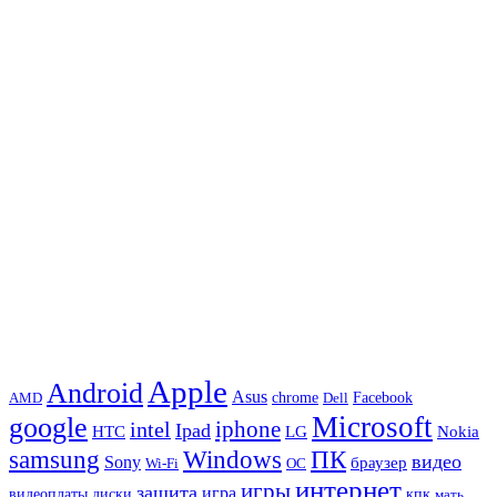
Apple
Android
Asus
chrome
AMD
Dell
Facebook
Microsoft
google
iphone
intel
Ipad
HTC
Nokia
LG
samsung
Windows
ПК
видео
Sony
браузер
Wi-Fi
ОС
интернет
игры
защита
игра
видеоплаты
диски
кпк
мать