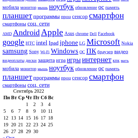
ноутбук
ос
мобила
память
монитор
обновление
мышь
смартфон
планшет
программы
сенсор
проц
соц. сети
смартфоны
Apple
Android
Asus
chrome
AMD
Dell
Facebook
Microsoft
google
iphone
intel
Ipad
HTC
Nokia
LG
samsung
Windows
ПК
видео
Sony
браузер
Wi-Fi
ОС
интернет
игры
защита
игра
видеоплаты
диски
кпк
мать
ноутбук
ос
мобила
память
монитор
обновление
мышь
смартфон
планшет
программы
сенсор
проц
соц. сети
смартфоны
Сентябрь 2022
Пн
Вт
Ср
Чт
Пт
Сб
Вс
1
2
3
4
5
6
7
8
9
10
11
12
13
14
15
16
17
18
19
20
21
22
23
24
25
26
27
28
29
30
« Окт