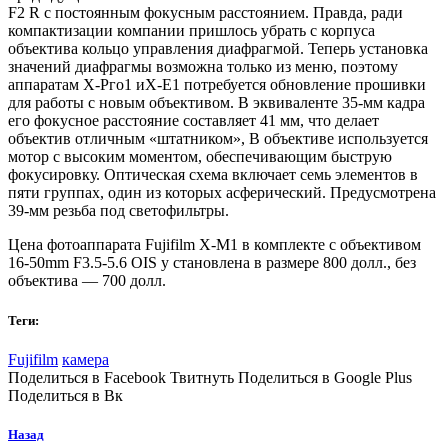
F2 R с постоянным фокусным расстоянием. Правда, ради
компактизации компании пришлось убрать с корпуса
объектива кольцо управления диафрагмой. Теперь установка
значений диафрагмы возможна только из меню, поэтому
аппаратам Х-Рго1 иХ-Е1 потребуется обновление прошивки
для работы с новым объективом. В эквиваленте 35-мм кадра
его фокусное расстояние составляет 41 мм, что делает
объектив отличным «штатником», В объективе используется
мотор с высоким моментом, обеспечивающим быструю
фокусировку. Оптическая схема включает семь элементов в
пяти группах, один из которых асферический. Предусмотрена
39-мм резьба под светофильтры.
Цена фотоаппарата Fujifilm Х-М1 в комплекте с объективом
16-50mm F3.5-5.6 OIS у становлена в размере 800 долл., без
объектива — 700 долл.
Теги:
Fujifilm
камера
Поделиться в Facebook Твитнуть Поделиться в Google Plus
Поделиться в Вк
Назад