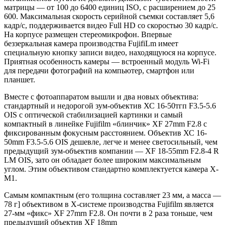
матрицы — от 100 до 6400 единиц ISO, с расширением до 25
600. Максимальная скорость серийной съемки составляет 5,6
кадр/с, поддерживается видео Full HD со скоростью 30 кадр/с.
На корпусе размещен стереомикрофон. Впервые
беззеркальная камера производства FujifiLm имеет
специальную кнопку записи видео, находящуюся на корпусе.
Приятная особенность камеры — встроенный модуль Wi-Fi
для передачи фотографий на компьютер, смартфон или
планшет.
Вместе с фотоаппаратом вышли и два новых объектива:
стандартный и недорогой зум-объектив ХС 16-50тгп F3.5-5.6
OIS с оптической стабилизацией картинки и самый
компактный в линейке Fujifilm «блинчик» XF 27mm F2.8 с
фиксированным фокусным расстоянием. Объектив ХС 16-
50mm F3.5-5.6 OIS дешевле, легче и менее светосильный, чем
предыдущий зум-объектив компании — XF 18-55mm F2.8-4 R
LM OIS, зато он обладает более широким максимальным
углом. Этим объективом стандартно комплектуется камера Х-
М1.
Самым компактным (его толщина составляет 23 мм, а масса —
78 г] объективом в Х-системе производства Fujifilm является
27-мм «фикс» XF 27mrn F2.8. Он почти в 2 раза тоньше, чем
предыдущий объектив XF 18mm