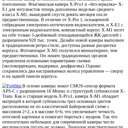
пополнение. Флагманская камера Х-Рго1 и «без-зеркалка» Х-
Е1 для энтузиастов теперь дополнены моделью среднего
класса Х-М1, вышедшей спустя девять месяцев после
предшественницы. В отличие от Х-Pro 1, оснащенной
гибридным электронно-оптическим видоискателем, и Х-Е1 с
электронным видоискателем, компактный корпус Х-М1 несет
на себе только 3-дюймовый откидывающийся ЖК-дисплей с
разрешением 920 тыс. точек. Дизайн новой камеры выполнен
в традиционном ретро-стиле, доступны разные расцветки
корпуса. Фотоаппарат Х-М1 получился миниатюрнее, чем
предшественники. Он лишен традиционных органов
управления основными параметрами съемки
[экспокоррекции, выдержки, диафрагмы). Однако
сохранились два настраиваемых колеса управления — сверху
и на задней панели корпуса.
В основе камеры лежит CMOS-сенсор формата
APS-C с разрешением 16 Мпикс и структурой субпикселов Х-
Trans. Как и старшая модель Х-Рго1, камера Х-М1 обладает
матрицей в которой субпикселы трех основных цветов
расположены не по классической Байеровской схеме с
массивом 2×2, а в массиве 6×6, что увеличивает четкость
итоговой картинки и помогает бороться с муаром. Так что
относительно небольшое для современной камеры число
мегапикселов пугать не должно. Диапазон чувствительности