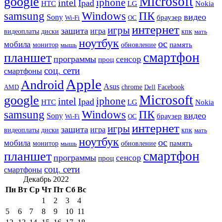
Microsoft
google
iphone
intel
Ipad
HTC
Nokia
LG
samsung
Windows
ПК
видео
Sony
браузер
Wi-Fi
ОС
интернет
игры
защита
игра
видеоплаты
диски
кпк
мать
ноутбук
ос
мобила
память
монитор
обновление
мышь
смартфон
планшет
программы
сенсор
проц
соц. сети
смартфоны
Apple
Android
Asus
chrome
AMD
Dell
Facebook
Microsoft
google
iphone
intel
Ipad
HTC
Nokia
LG
samsung
Windows
ПК
видео
Sony
браузер
Wi-Fi
ОС
интернет
игры
защита
игра
видеоплаты
диски
кпк
мать
ноутбук
ос
мобила
память
монитор
обновление
мышь
смартфон
планшет
программы
сенсор
проц
соц. сети
смартфоны
Декабрь 2022
Пн
Вт
Ср
Чт
Пт
Сб
Вс
1
2
3
4
5
6
7
8
9
10
11