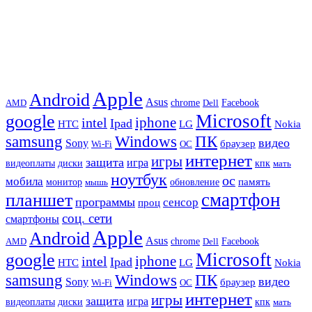
Apple
Android
Asus
chrome
AMD
Dell
Facebook
Microsoft
google
iphone
intel
Ipad
HTC
Nokia
LG
samsung
Windows
ПК
видео
Sony
браузер
Wi-Fi
ОС
интернет
игры
защита
игра
видеоплаты
диски
кпк
мать
ноутбук
ос
мобила
память
монитор
обновление
мышь
смартфон
планшет
программы
сенсор
проц
соц. сети
смартфоны
Apple
Android
Asus
chrome
AMD
Dell
Facebook
Microsoft
google
iphone
intel
Ipad
HTC
Nokia
LG
samsung
Windows
ПК
видео
Sony
браузер
Wi-Fi
ОС
интернет
игры
защита
игра
видеоплаты
диски
кпк
мать