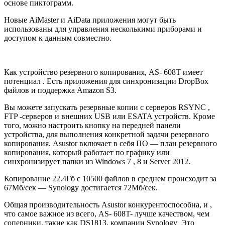
основе пиктограмм.
Новые AiMaster и AiData приложения могут быть
использованы для управления несколькими приборами и
доступом к данным совместно.
Как устройство резервного копирования, AS- 608T имеет
потенциал . Есть приложения для синхронизации DropBox
файлов и поддержка Amazon S3.
Вы можете запускать резервные копии с серверов RSYNC ,
FTP -серверов и внешних USB или ESATA устройств. Кроме
того, можно настроить кнопку на передней панели
устройства, для выполнения конкретной задачи резервного
копирования. Asustor включает в себя ПО — план резервного
копирования, который работает по графику или
синхронизирует папки из Windows 7 , 8 и Server 2012.
Копирование 22.4Гб с 10500 файлов в среднем происходит за
67Mб/сек — Synology достигается 72Mб/сек.
Общая производительность Asustor конкурентоспособна, и ,
что самое важное из всего, AS- 608T- лучше качеством, чем
соперники, такие как DS1813, компании Synology Это