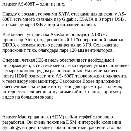
Asustor AS-608T – один из них.
Наряду с восьми, горячими SATA отсеками для дисков, у AS-
608T есть много связных пар Gigabit , ESATA и 3 порта USB ,
а также четыре USB 2 порта на задней панели.
Все бизнес- устройства Asustor используют 2.13GHz
процессор Atom, подкрепленный 1 Гб оперативной памятью
DDR3, с возможностью расширения до 3 Гб. Охлаждение
происходит тихо, благодаря паре 120-мм вентиляторов.
Спереди, четкая ЖК-панель обеспечивает необходимой
информацией, в системе меню легко перемещаться с помощью
четырех кнопок, рядом расположенных. Наличие заднего
порта HDMI означает, что AS- 608T также можно подключить
к телевизору или монитору. Свободное Boxee приложение
обеспечивает на экране интерфейс для просмотра фильмов,
интернет-телевидение и мультимедийных папок, просмотр
видео на большом экране.
Asustor Мастер данных (ADM) веб-интерфейса хорошо
разработан. Он очень похож на DSM -интерфейс компании
Synology, и представляет собой понятный, рабочий стол на