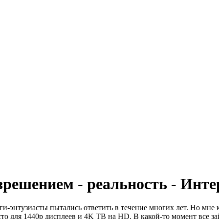
зрешением - реальность - Инте
и-энтузиасты пытались ответить в течение многих лет. Но мне ка
о для 1440p дисплеев и 4K ТВ на HD. В какой-то момент все за