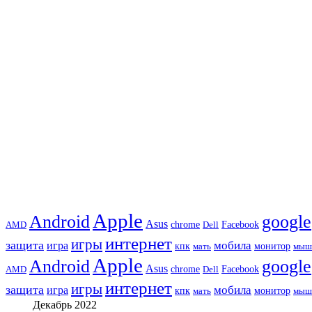
Apple
Android
google
Asus
chrome
AMD
Dell
Facebook
интернет
игры
защита
игра
мобила
кпк
монитор
мать
мыш
Apple
Android
google
Asus
chrome
AMD
Dell
Facebook
интернет
игры
защита
игра
мобила
кпк
монитор
мать
мыш
Декабрь 2022