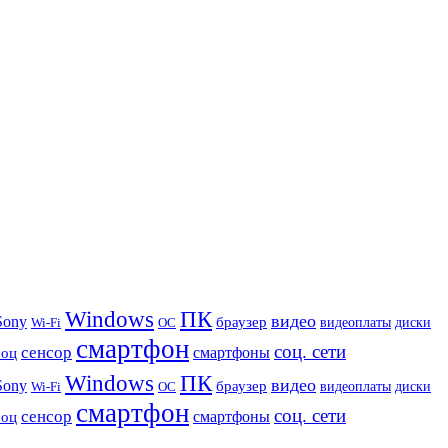
Windows
ПК
видео
Sony
браузер
видеоплаты
диски
Wi-Fi
ОС
смартфон
соц. сети
сенсор
роц
смартфоны
Windows
ПК
видео
Sony
браузер
видеоплаты
диски
Wi-Fi
ОС
смартфон
соц. сети
сенсор
роц
смартфоны