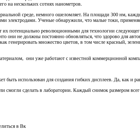
его на нескольких сотнях нанометров.
риальной среде, немного ошеломляет. На площади 300 нм, кажд
ми электродами. Ученые обнаружили, что малые токи, применяем
т их потенциально революционными для технологии следующего п
 что они не должны постоянно обновляться, что здорово для авт
ак генерировать множество цветов, в том числе красный, зеле
атериалом, они уже работают с известной коммерционной компан
ет быть использован для создания гибких дисплеев. Да, как и р
и смогли сделать в лаборатории. Каждый снимок размером всего
елиться в Вк