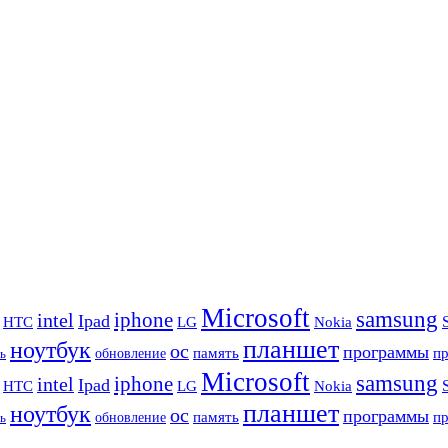
Microsoft
samsung
iphone
intel
Ipad
HTC
Nokia
LG
планшет
ноутбук
ос
программы
память
п
обновление
ь
Microsoft
samsung
iphone
intel
Ipad
HTC
Nokia
LG
планшет
ноутбук
ос
программы
память
п
обновление
ь