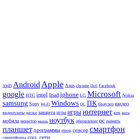
Apple
Android
Asus
chrome
AMD
Dell
Facebook
Microsoft
google
iphone
intel
Ipad
HTC
Nokia
LG
samsung
Windows
ПК
видео
Sony
браузер
Wi-Fi
ОС
интернет
игры
защита
игра
видеоплаты
диски
кпк
мать
ноутбук
ос
мобила
память
монитор
обновление
мышь
смартфон
планшет
программы
сенсор
проц
соц. сети
смартфоны