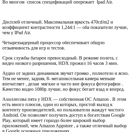
Во многом список спецификаций опережает Ipad Air.
Дисплей отличный. Максимальная яркость 470cd/m2 и
коэффициент контрастности 1,244:1 — оба показатели лучше,
чем у IPad Air.
Четырехъядерный процессор обеспечивает общую
отзывчивость для игр и тестов.
Срок службы батареи превосходный. В режиме полета, с
видео низкого разрешения, HDX прожил 16 часов 3 мин.
Аудио от задних динамиков звучит громко , полнотело и ясно.
Тем не менее, задняя, 8- мегапиксельная камера меньше
впечатляет , делая мягкие и часто вне фокуса фотографии .
Качество видео 1080p лучше, но фокус бегает взад и вперед.
Ахиллесова пята у HDX — собственная ОС Amazon . В этом
есть много плюсов, один из которых, простой выход к
контенту производителей, но пользователи жаждут чистого
Android. Он позволяет получить доступ к богатствам Google
Play, который имеет гораздо более широкий выбор
приложений, чем Amazon Appstore , а также отличный выбор
в Google основных приложениях .