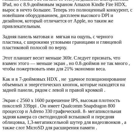
IPad, но с 8.9-дюймовым экраном Amazon Kindle Fire HDX,
вырос в нечто большее. Теперь это полноценный конкурент, с
новейшим оборудованием, дисплеем высокого DPI и
дизайном, который отличается от Apple, но таким же
привлекательным.
Задняя панель матовая и мягкая на ощупь, с черного
пластика, с широкими угловыми границами и глянцевой
пластиковой полосой по верху.
Этот планшет весит меньше 369г. Следует признать, что
взамен этого — меньше экран , но 0.8-дюймов не так много ,
чтобы пожертвовать ими для 21% экономии веса.
Как и в 7-дюймовых HDX , не удачное позиционирование
объемных и энергетических кнопок, которые находятся на
задней панели, рядом с левой и правой кромкой .
Экран с 2560 х 1600 разрешение IPS, высокая плотность
пикселей 339ppi . Он имеет Qualcomm Snapdragon 800
процессор и Adreno 330 графический. 8- мегапиксельная
задняя камера со светодиодной вспышкой и передняя
облицовка, 1,3-мегапиксельной шутер для видеозвонков , а
также слот MicroSD для расширения памяти .