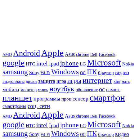
Apple
Android
Asus
chrome
AMD
Dell
Facebook
Microsoft
google
iphone
intel
Ipad
HTC
Nokia
LG
samsung
Windows
ПК
видео
Sony
браузер
Wi-Fi
ОС
интернет
игры
защита
игра
видеоплаты
диски
кпк
мать
ноутбук
ос
мобила
память
монитор
обновление
мышь
смартфон
планшет
программы
сенсор
проц
соц. сети
смартфоны
Apple
Android
Asus
chrome
AMD
Dell
Facebook
Microsoft
google
iphone
intel
Ipad
HTC
Nokia
LG
samsung
Windows
ПК
видео
Sony
браузер
Wi-Fi
ОС