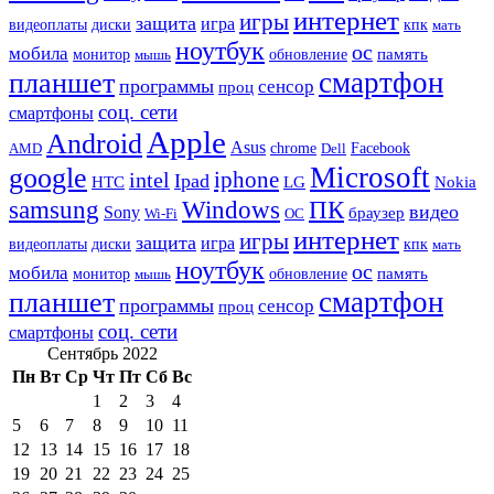
интернет
игры
защита
игра
видеоплаты
диски
кпк
мать
ноутбук
ос
мобила
память
монитор
обновление
мышь
смартфон
планшет
программы
сенсор
проц
соц. сети
смартфоны
Apple
Android
Asus
chrome
AMD
Dell
Facebook
Microsoft
google
iphone
intel
Ipad
HTC
Nokia
LG
samsung
Windows
ПК
видео
Sony
браузер
Wi-Fi
ОС
интернет
игры
защита
игра
видеоплаты
диски
кпк
мать
ноутбук
ос
мобила
память
монитор
обновление
мышь
смартфон
планшет
программы
сенсор
проц
соц. сети
смартфоны
Сентябрь 2022
Пн
Вт
Ср
Чт
Пт
Сб
Вс
1
2
3
4
5
6
7
8
9
10
11
12
13
14
15
16
17
18
19
20
21
22
23
24
25