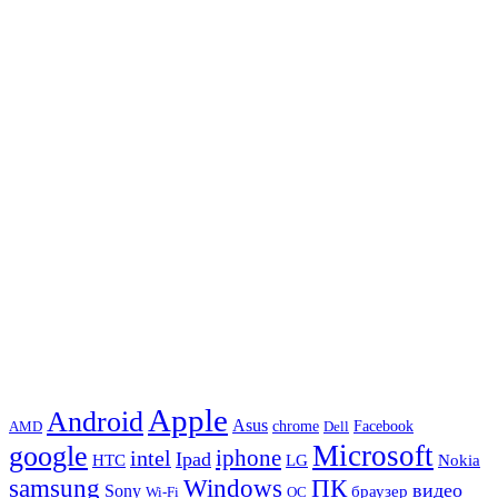
Apple
Android
Asus
chrome
AMD
Dell
Facebook
Microsoft
google
iphone
intel
Ipad
HTC
Nokia
LG
samsung
Windows
ПК
видео
Sony
браузер
Wi-Fi
ОС