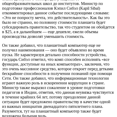
общеобразовательных школ до институтов. Министр по
подготовке профессионалов Кэпил Сибэл (Kapil Sibal)
откомментировал данное событие последующими словами:
«Это не попросту мечта, это действительность». Как бы это
было не странно, но половину стоимости планшета будет
субсидировать правительство, так что студентом он обойдется
в $25, а в дальнейшем — еще дешевле, ежели объемы
производства дозволят уменьшить стоимость.
Он также добавил, что планшетный компьютер еще не
получил наименования — оно будет объявлено во время
пуска. Не характеризуя детально способности устройства,
государь Сибэл отметил, что комп способен исполнять «все
функции, доступные на иных компьютерах», заключив, что
это очень массивное средство, которое откроет перед детками
бескрайние способности в получении познаний при помощи
Сети.
Он также добавил, что информационные технологии
играют важную роль в искоренении коррупции в стране.
Министр также выразил сожаление в уровне подготовки
педагогов в Индии, отметив, что данная неувязка чувствуется
в течение крайних 64 лет, потому преодоление данной
ситуации будет предложено правительству в качестве одной
из важных инициатив двенадцатого пятилетнего плана.
Разумеется, тут на планшетный компьютер также будет
возложена большая роль.