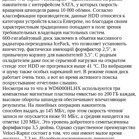
накопители с интерфейсом SATA, у которых скорость
вращения шпинделя равна 10 000 об/мин. Согласно
классификации производителя, данные HDD относятся к
категории устройств класса Enterprise, но благодаря своим
характеристикам традиционно попадают в поле зрения
требовательных владельцев настольных систем.
600-гигабайтовый диск заключен в объятия массивного
радиатора-переходника IcePack, что позволяет установить
винчестер, фактически имеющий формфактор 2,5″, в
привычную корзину для накопителей 3,5″. С родным
охладителем даже после серьезной нагрузки на открытом
стенде этот HDD не прогревался выше 41 °С. По вибрациям
и шуму также особых нареканий нет. В режиме покоя диск
работает очень тихо, а вот во время активного поиска
похрустывание отчетливо слышно.
Несмотря на то что в WD6000HLHX используются три
компактные магнитные пластины емкостью по 200 ГБ каждая,
высокие обороты шпинделя обеспечивают впечатляющие
результаты. На линейных операциях накопитель
способен выдать до 145 МБ/с, при этом скорость чтения/
записи не опускается ниже 91 МБ/с, а средняя находится на
отметке 120 МБ/c.
Это уровень добротного семитысячника
формфактора 3,5 дюйма. Однако существенное преимущество
Veloci-Raptor состоит в том, что они имеют малое время
доступа – 7,3 мс. Подобная расторопность приносит