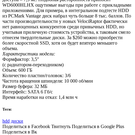
WD6000HLHX ощутимые выгоды при работе с прикладными
приложениями. Для примера, в интегральном подтесте HDD
из PCMark Vantage диск набрал чуть больше 8 тыс. баллов. По
части производительности у новых VelociRaptor фактически
нет равноценных конкурентов среди привычных HDD, но
учитывая приличную стоимость устройства, к таковым смело
отнесем твердотельные диски. За $260 можно приобрести
более скоростной SSD, хотя он будет впятеро меньшего
объема.
Характеристики модели:
Формфактор: 3,5″
(c радиатором-переходником)
Объем: 600 ГБ
Количество пластин/головок: 3/6
Частота вращения шпинделя: 10 000 об/мин
Размер буфера: 32 МБ
Интерфейс: SATA 6 Гб/c
Время наработки на отказ: 1,4 млн ч
Теги:
hdd
диски
Поделиться в Facebook Твитнуть Поделиться в Google Plus
Поделиться в Вк