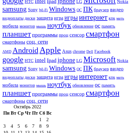
Microsoft
google
iphone
intel
Ipad
HTC
Nokia
LG
samsung
Windows
ПК
видео
Sony
браузер
Wi-Fi
ОС
интернет
игры
защита
игра
видеоплаты
диски
кпк
мать
ноутбук
ос
мобила
память
монитор
обновление
мышь
смартфон
планшет
программы
сенсор
проц
соц. сети
смартфоны
Apple
Android
Asus
chrome
AMD
Dell
Facebook
Microsoft
google
iphone
intel
Ipad
HTC
Nokia
LG
samsung
Windows
ПК
видео
Sony
браузер
Wi-Fi
ОС
интернет
игры
защита
игра
видеоплаты
диски
кпк
мать
ноутбук
ос
мобила
память
монитор
обновление
мышь
смартфон
планшет
программы
сенсор
проц
соц. сети
смартфоны
Октябрь 2022
Пн
Вт
Ср
Чт
Пт
Сб
Вс
1
2
3
4
5
6
7
8
9
10
11
12
13
14
15
16