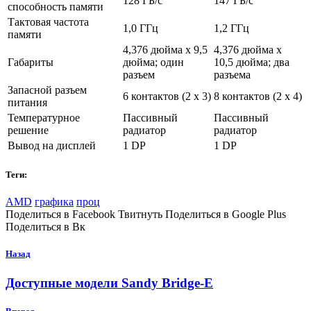
128 ГБ/с
147 ГБ/с
способность памяти
Тактовая частота
1,0 ГГц
1,2 ГГц
памяти
4,376 дюйма x 9,5
4,376 дюйма x
Габариты
дюйма; один
10,5 дюйма; два
разъем
разъема
Запасной разъем
6 контактов (2 x 3)
8 контактов (2 x 4)
питания
Температурное
Пассивный
Пассивный
решение
радиатор
радиатор
Вывод на дисплей
1 DP
1 DP
Теги:
AMD
графика
проц
Поделиться в Facebook Твитнуть Поделиться в Google Plus
Поделиться в Вк
Назад
Доступные модели Sandy Bridge-E