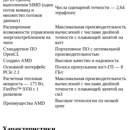
выполнения SIMD (один
Числа одинарной точности — 2,64
поток команд и
терафлопс
множество потоков
данных)
Расширенные
Максимальная производительность
возможности управления
вычислений с числами двойной
энергопотреблением на
точности с плавающей запятой на
чипе
ватт
Стандартное ПО
Портативное ПО с оптимальной
OpenCL
производительностью
Создано AMD
Высокое качество и надежность
Основной интерфейс
Полоса пропускания хост-ГП — 8
PCIe 2.1
ГБ/с
Расчетная тепловая
Максимальная производительность
мощность — 175 Вт,
вычислений с числами двойной
FirePro™ 9350 с 1
точности с плавающей запятой на
разъемом
см3
Высокие технологии по низкой
Преимущества AMD
цене
Характеристики