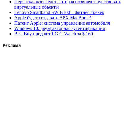
Перчатка-экзоскелет, которая позволяет чувствовать
виртуальные объекты
Lenovo Smartband SW-B100 – фитнес-трекер
Apple будет создавать A8X MacBook?
Патент Apple: система управление автомобиля
Windows 10: двухфакторная аутентификация
Best Buy продают LG G Watch за $ 160
Реклама