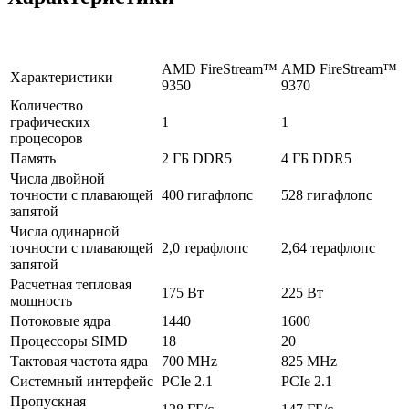
AMD FireStream™
AMD FireStream™
Характеристики
9350
9370
Количество
графических
1
1
процесоров
Память
2 ГБ DDR5
4 ГБ DDR5
Числа двойной
точности с плавающей
400 гигафлопс
528 гигафлопс
запятой
Числа одинарной
точности с плавающей
2,0 терафлопс
2,64 терафлопс
запятой
Расчетная тепловая
175 Вт
225 Вт
мощность
Потоковые ядра
1440
1600
Процессоры SIMD
18
20
Тактовая частота ядра
700 MHz
825 MHz
Системный интерфейс
PCIe 2.1
PCIe 2.1
Пропускная