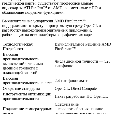
графической карты, существуют профессиональные
видеокарты ATI FirePro™ от AMD, совместимые с ПО и
обладающие сходными функциями.
Вычислительные ускорители AMD FireStream™
поддерживают открытую программную среду OpenCL и
разработку высокопроизводительных приложений,
работающих на всех платформах графических карт.
Технологическая
Вычислительное Решение AMD
Потребность
FireStream™
Высокая
производительность
Числа двойной точности — 528
вычислений с числами
гигафлопс
двойной точности с
плавающей запятой
Высокая
2,4 гигафлопс/ватт
производительность на ватт
Открытые стандарты
OpenCL, Direct Compute
Инструменты оптимизации
Пакет разработки ПО OpenCL
производительности
Сдерживание
Подавление температурных
энергопотребления на чипе
пиков
ограничивает максимальную