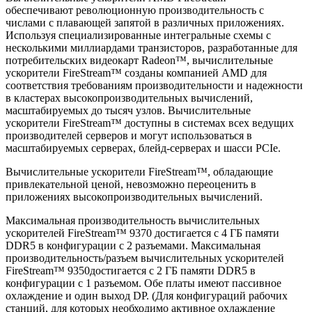
обеспечивают революционную производительность с
числами с плавающей запятой в различных приложениях.
Используя специализированные интегральные схемы с
несколькими миллиардами транзисторов, разработанные для
потребительских видеокарт Radeon™, вычислительные
ускорители FireStream™ созданы компанией AMD для
соответствия требованиям производительности и надежности
в кластерах высокопроизводительных вычислений,
масштабируемых до тысяч узлов. Вычислительные
ускорители FireStream™ доступны в системах всех ведущих
производителей серверов и могут использоваться в
масштабируемых серверах, блейд-серверах и шасси PCIe.
Вычислительные ускорители FireStream™, обладающие
привлекательной ценой, невозможно переоценить в
приложениях высокопроизводительных вычислений.
Максимальная производительность вычислительных
ускорителей FireStream™ 9370 достигается с 4 ГБ памяти
DDR5 в конфигурации с 2 разъемами. Максимальная
производительность/разъем вычислительных ускорителей
FireStream™ 9350достигается с 2 ГБ памяти DDR5 в
конфигурации с 1 разъемом. Обе платы имеют пассивное
охлаждение и один выход DP. (Для конфигураций рабочих
станций, для которых необходимо активное охлаждение