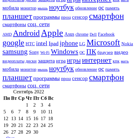
ноутбук
ос
мобила
память
монитор
обновление
мышь
смартфон
планшет
программы
сенсор
проц
соц. сети
смартфоны
Apple
Android
Asus
chrome
AMD
Dell
Facebook
Microsoft
google
iphone
intel
Ipad
HTC
Nokia
LG
samsung
Windows
ПК
видео
Sony
браузер
Wi-Fi
ОС
интернет
игры
защита
игра
видеоплаты
диски
кпк
мать
ноутбук
ос
мобила
память
монитор
обновление
мышь
смартфон
планшет
программы
сенсор
проц
соц. сети
смартфоны
Сентябрь 2022
Пн
Вт
Ср
Чт
Пт
Сб
Вс
1
2
3
4
5
6
7
8
9
10
11
12
13
14
15
16
17
18
19
20
21
22
23
24
25
26
27
28
29
30