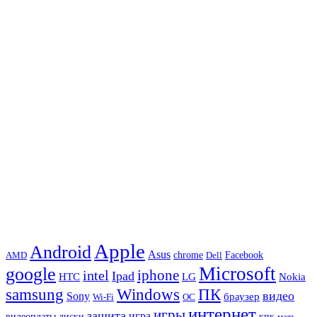
Apple
Android
Asus
chrome
AMD
Dell
Facebook
Microsoft
google
iphone
intel
Ipad
HTC
Nokia
LG
samsung
Windows
ПК
видео
Sony
браузер
Wi-Fi
ОС
интернет
игры
защита
игра
видеоплаты
диски
кпк
мать