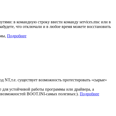
ями: в командную строку ввести команду services.msc или в
абудете, что отключали и в любое время можете восстановить
емы,
Подробнее
д NT,т.е. существует возможность протестировать «сырые»
 для устойчивой работы программы или драйвера, а
х возможностей BOOT.INI-самых полезных:).
Подробнее