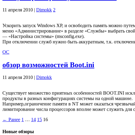
11 апреля 2010 |
Dimokk
2
Ускорить запуск Windows XP, и освободить память можно путе
меню «Администрирование» в разделе «Службы» выбрать свойст
— «Настройка системы» (msconfig.exe).
При отключении служб нужно быть аккуратным, т.к. отключени
ОС
обзор возможностей Boot.ini
11 апреля 2010 |
Dimokk
Существует множество приятных особенностей BOOT.INI исклю
продукты в разных конфигурациях системы на одной машине.
Например,ограничение памяти в NT может оказаться чрезвыча
лимитирование числа процессоров вполне может служить для 
← Ранее
1
…
14
15
16
Новые обзоры