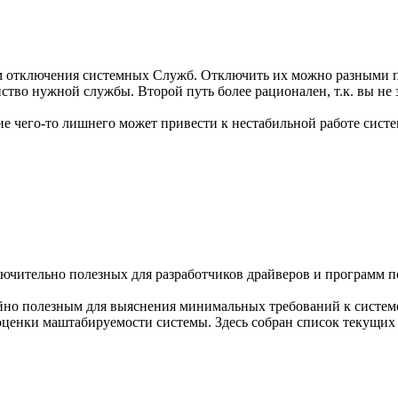
м отключения системных Служб. Отключить их можно разными пут
во нужной службы. Второй путь более рационален, т.к. вы не з
е чего-то лишнего может привести к нестабильной работе сист
чительно полезных для разработчиков драйверов и программ по
йно полезным для выяснения минимальных требований к системе
оценки маштабируемости системы. Здесь собран список текущи