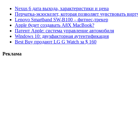
Nexus 6 дата выхода, характеристики и цена
Перчатка-экзоскелет, которая позволяет чувствовать вир
Lenovo Smartband SW-B100 – фитнес-трекер
Apple будет создавать A8X MacBook?
Патент Apple: система управление автомобиля
Windows 10: двухфакторная аутентификация
Best Buy продают LG G Watch за $ 160
Реклама