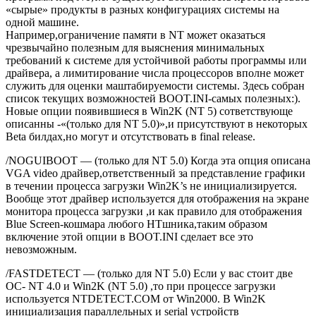
«сырые» продукты в разных конфигурациях системы на
одной машине.
Например,ограничение памяти в NT может оказаться
чрезвычайно полезным для выяснения минимальных
требований к системе для устойчивой работы программы или
драйвера, а лимитирование числа процессоров вполне может
служить для оценки маштабируемости системы. Здесь собран
список текущих возможностей BOOT.INI-самых полезных:).
Новые опции появившиеся в Win2K (NT 5) сответствующе
описанны -«(только для NT 5.0)»,и присутствуют в некоторых
Beta билдах,но могут и отсутствовать в final release.
/NOGUIBOOT — (только для NT 5.0) Когда эта опция описана
VGA video драйвер,ответственный за представление графики
в течении процесса загрузки Win2K’s не инициализируется.
Вообще этот драйвер используется для отображения на экране
монитора процесса загрузки ,и как правило для отображения
Blue Screen-кошмара любого НТшника,таким образом
включение этой опции в BOOT.INI сделает все это
невозможным.
/FASTDETECT — (только для NT 5.0) Если у вас стоит две
ОС- NT 4.0 и Win2K (NT 5.0) ,то при процессе загрузки
используется NTDETECT.COM от Win2000. В Win2K
инициализация параллельных и serial устройств