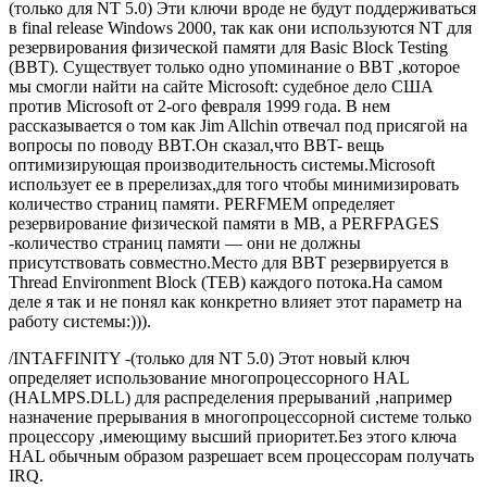
(только для NT 5.0) Эти ключи вроде не будут поддерживаться
в final release Windows 2000, так как они используются NT для
резервирования физической памяти для Basic Block Testing
(BBT). Существует только одно упоминание о BBT ,которое
мы смогли найти на сайте Microsoft: судебное дело США
против Microsoft от 2-ого февраля 1999 года. В нем
рассказывается о том как Jim Allchin отвечал под присягой на
вопросы по поводу BBT.Он сказал,что BBT- вещь
оптимизирующая производительность системы.Microsoft
использует ее в пререлизах,для того чтобы минимизировать
количество страниц памяти. PERFMEM определяет
резервирование физической памяти в MB, а PERFPAGES
-количество страниц памяти — они не должны
присутствовать совместно.Место для BBT резервируется в
Thread Environment Block (TEB) каждого потока.На самом
деле я так и не понял как конкретно влияет этот параметр на
работу системы:))).
/INTAFFINITY -(только для NT 5.0) Этот новый ключ
определяет использование многопроцессорного HAL
(HALMPS.DLL) для распределения прерываний ,например
назначение прерывания в многопроцессорной системе только
процессору ,имеющиму высший приоритет.Без этого ключа
HAL обычным образом разрешает всем процессорам получать
IRQ.