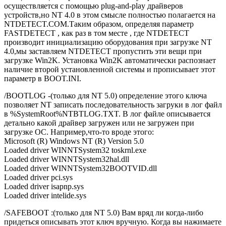
осуществляется с помощью plug-and-play драйверов
устройств,но NT 4.0 в этом смысле полностью полагается на
NTDETECT.COM.Таким образом, определяя параметр
FASTDETECT , как раз в том месте , где NTDETECT
производит инициализацию оборудования при загрузке NT
4.0,мы заставляем NTDETECT пропустить эти вещи при
загрузке Win2K. Установка Win2K автоматически распознает
наличие второй установленной системы и прописывает этот
параметр в BOOT.INI.
/BOOTLOG -(только для NT 5.0) определение этого ключа
позволяет NT записать последовательность загруки в лог файл
в %SystemRoot%NTBTLOG.TXT. В лог файле описывается
детально какой драйвер загружен или не загружен при
загрузке ОС. Например,что-то вроде этого:
Microsoft (R) Windows NT (R) Version 5.0
Loaded driver WINNTSystem32 toskrnl.exe
Loaded driver WINNTSystem32hal.dll
Loaded driver WINNTSystem32BOOTVID.dll
Loaded driver pci.sys
Loaded driver isapnp.sys
Loaded driver intelide.sys
/SAFEBOOT :(только для NT 5.0) Вам вряд ли когда-либо
придеться описывать этот ключ вручную. Когда вы нажимаете