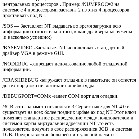
центральных процессоров . Пример: /NUMPROC=2 на
системе с 4 процессорами заставит 2 из этих 4 процессоров
простаивать под NT.
/SOS — Заставляет NT выдавать во время загрузки всю
информацию относительно того, какие драйверы загружены
,и насколько успешно:)
/BASEVIDEO -Заставляет NT использовать стандартный
драйвер VGA в режиме GUI.
/NODEBUG -запрещает использование любой отладочной
информации.
/CRASHDEBUG -загружает отладчик в память,где он остается
до тех пор ,пока не возникнет ошибка ядра.
/DEBUGPORT=COMx -задает COM порт для отладки.
/3GB -этот параметр появился в 3 Сервис паке для NT 4.0 и
существует на всех более поздних update-ах под NT.Этот ключ
поменяет стандартное распределение между пользователем и
системой карты виртуальной адресации NT’,то есть
пользователь получит в свое распоряжениек 3GB , а система
1GB. Предоставление большей виртуальной памяти