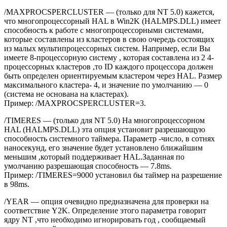
/MAXPROCSPERCLUSTER — (только для NT 5.0) кажется,
что многопроцессорный HAL в Win2K (HALMPS.DLL) имеет
способность к работе с многопроцессорными системами,
которые составлены из кластеров в свою очередь состоящих
из малых мультипроцессорных систем. Например, если Вы
имеете 8-процессорную систему , которая составлена из 2 4-
процессорных кластеров ,то ID каждого процессора должен
быть определен ориентируемым кластером через HAL. Размер
максимального кластера- 4, и значение по умолчанию — 0
(система не основана на кластерах).
Пример: /MAXPROCSPERCLUSTER=3.
/TIMERES — (только для NT 5.0) На многопроцессорном
HAL (HALMPS.DLL) эта опция установит разрешающую
способность системного таймера. Параметр -число, в сотнях
наносекунд, его значение будет установлено ближайшим
меньшим ,который поддерживает HAL.Заданная по
умолчанию разрешающая способность — 7.8ms.
Пример: /TIMERES=9000 установил бы таймер на разрешение
в 98ms.
/YEAR — опция очевидно предназначена для проверки на
соответствие Y2K. Определение этого параметра говорит
ядру NT ,что необходимо игнорировать год , сообщаемый