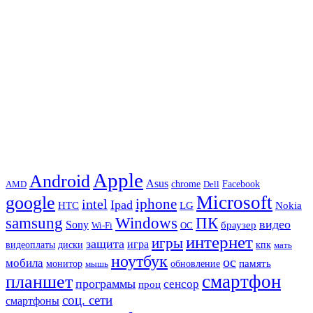
Apple
Android
Asus
chrome
AMD
Dell
Facebook
Microsoft
google
iphone
intel
Ipad
HTC
Nokia
LG
samsung
Windows
ПК
видео
Sony
браузер
Wi-Fi
ОС
интернет
игры
защита
игра
видеоплаты
диски
кпк
мать
ноутбук
ос
мобила
память
монитор
обновление
мышь
смартфон
планшет
программы
сенсор
проц
соц. сети
смартфоны