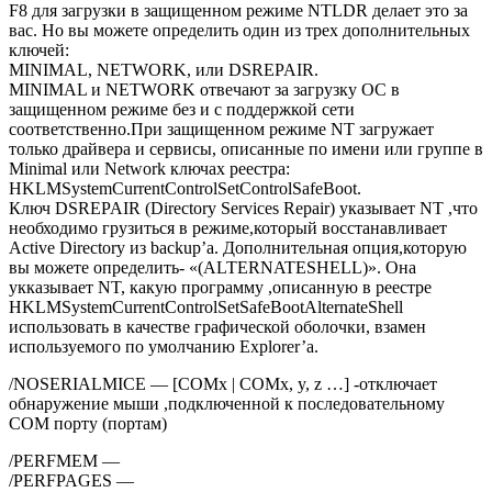
F8 для загрузки в защищенном режиме NTLDR делает это за
вас. Но вы можете определить один из трех дополнительных
ключей:
MINIMAL, NETWORK, или DSREPAIR.
MINIMAL и NETWORK отвечают за загрузку ОС в
защищенном режиме без и с поддержкой сети
соответственно.При защищенном режиме NT загружает
только драйвера и сервисы, описанные по имени или группе в
Minimal или Network ключах реестра:
HKLMSystemCurrentControlSetControlSafeBoot.
Ключ DSREPAIR (Directory Services Repair) указывает NT ,что
необходимо грузиться в режиме,который восстанавливает
Active Directory из backup’а. Дополнительная опция,которую
вы можете определить- «(ALTERNATESHELL)». Она
укказывает NT, какую программу ,описанную в реестре
HKLMSystemCurrentControlSetSafeBootAlternateShell
использовать в качестве графической оболочки, взамен
используемого по умолчанию Explorer’а.
/NOSERIALMICE — [COMx | COMx, y, z …] -отключает
обнаружение мыши ,подключенной к последовательному
COM порту (портам)
/PERFMEM —
/PERFPAGES —