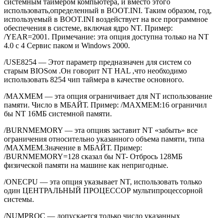
системным таймером компьютера, и вместо этого
использовать,определенный в BOOT.INI. Таким образом, год,
используемый в BOOT.INI воздействует на все программное
обеспечения в системе, включая ядро NT. Пример:
/YEAR=2001. Примечание: эта опция доступна только на NT
4.0 с 4 Сервис паком и Windows 2000.
/USE8254 — Этот параметр предназначен для систем со
старым BIOSом .Он говорит NT HAL ,что необходимо
использовать 8254 чип таймера в качестве основного.
/MAXMEM — эта опция ограничивает для NT использование
памяти. Число в МБАЙТ. Пример: /MAXMEM:16 ограничил
бы NT 16МБ системной памяти.
/BURNMEMORY — эта опцияs заставит NT «забыть» все
ограничения относительно указанного объема памяти, типа
/MAXMEM.Значение в МБАЙТ. Пример:
/BURNMEMORY=128 сказал бы NT- Отбрось 128МБ
физической памяти на машине как непригодные.
/ONECPU — эта опция указывает NT, использовать только
один ЦЕНТРАЛЬНЫЙ ПРОЦЕССОР мультипроцессорной
системы.
/NUMPROC — допускается только число указанных