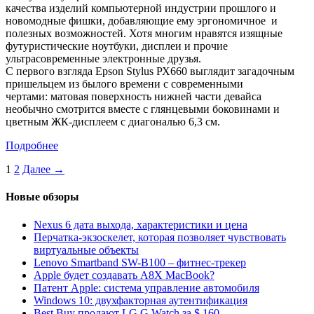
качества изделий компьютерной индустрии прошлого и
новомодные фишки, добавляющие ему эргономичное и
полезных возможностей. Хотя многим нравятся изящные
футуристические ноутбуки, дисплеи и прочие
ультрасовременные электронные друзья.
С первого взгляда Epson Stylus РХ660 выглядит загадочным
пришельцем из былого времени с современными
чертами: матовая поверхность нижней части девайса
необычно смотрится вместе с глянцевыми боковинами и
цветным ЖК-дисплеем с диагональю 6,3 см.
Подробнее
1
2
Далее →
Новые обзоры
Nexus 6 дата выхода, характеристики и цена
Перчатка-экзоскелет, которая позволяет чувствовать
виртуальные объекты
Lenovo Smartband SW-B100 – фитнес-трекер
Apple будет создавать A8X MacBook?
Патент Apple: система управление автомобиля
Windows 10: двухфакторная аутентификация
Best Buy продают LG G Watch за $ 160