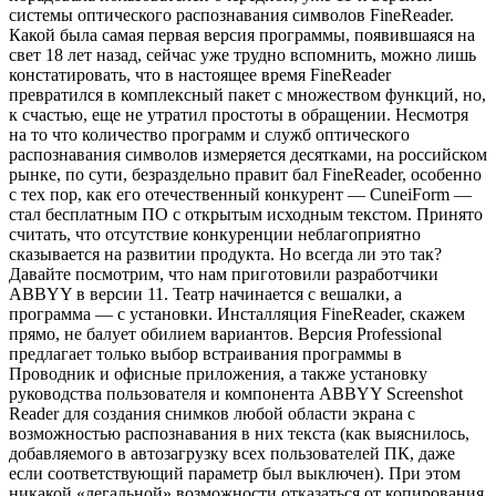
системы оптического распознавания символов FineReader.
Какой была самая первая версия программы, появившаяся на
свет 18 лет назад, сейчас уже трудно вспомнить, можно лишь
констатировать, что в настоящее время FineReader
превратился в комплексный пакет с множеством функций, но,
к счастью, еще не утратил простоты в обращении. Несмотря
на то что количество программ и служб оптического
распознавания символов измеряется десятками, на российском
рынке, по сути, безраздельно правит бал FineReader, особенно
с тех пор, как его отечественный конкурент — CuneiForm —
стал бесплатным ПО с открытым исходным текстом. Принято
считать, что отсутствие конкуренции неблагоприятно
сказывается на развитии продукта. Но всегда ли это так?
Давайте посмотрим, что нам приготовили разработчики
ABBYY в версии 11. Театр начинается с вешалки, а
программа — с установки. Инсталляция FineReader, скажем
прямо, не балует обилием вариантов. Версия Professional
предлагает только выбор встраивания программы в
Проводник и офисные приложения, а также установку
руководства пользователя и компонента ABBYY Screenshot
Reader для создания снимков любой области экрана с
возможностью распознавания в них текста (как выяснилось,
добавляемого в автозагрузку всех пользователей ПК, даже
если соответствующий параметр был выключен). При этом
никакой «легальной» возможности отказаться от копирования