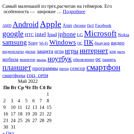
Самый маленький из трех,расчитан ​​на геймеров. Его
особенность — широкие …
Подробнее
Apple
Android
Asus
chrome
AMD
Dell
Facebook
Microsoft
google
iphone
intel
Ipad
HTC
Nokia
LG
samsung
Windows
ПК
видео
Sony
браузер
Wi-Fi
ОС
интернет
игры
защита
игра
видеоплаты
диски
кпк
мать
ноутбук
ос
мобила
память
монитор
обновление
мышь
смартфон
планшет
программы
сенсор
проц
соц. сети
смартфоны
Май 2022
Пн
Вт
Ср
Чт
Пт
Сб
Вс
1
2
3
4
5
6
7
8
9
10
11
12
13
14
15
16
17
18
19
20
21
22
23
24
25
26
27
28
29
30
31
« Окт