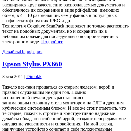
расширился круг качественно распознаваемых документов и
обеспечилось их сохранение в виде pdf-файлов, имеющих
объем, в 4—10 раз меньший, чем у файлов в популярных
графических форматах JPEG и др.
Технология Cognitive ScanPack позволяет не только распознать
текст на подобных документах, но и сохранить их в
небольшом объеме для последующего воспроизведения в
электронном виде.
Подробнее
Девайсы
Периферия
Epson Stylus РХ660
8 мая 2011 |
Dimokk
Тяжело все-таки прощаться со старым железом, верой и
правдой служившим не один год. Помню
исполненный печали день расставания с
занимающим половину стола монитором на ЭЛТ и древним
кубическим системным блоком. И все же стоит отметить, что
те старые, тяжелые, строгие и конструктивно надежные
девайсы обладают особенной аурой, создают непередаваемое
ощущение уверенности и спокойствия. На мой взгляд,
наилучшее устройство сочетает в себе положительные