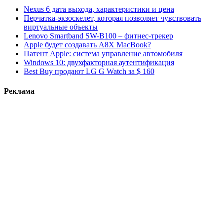
Nexus 6 дата выхода, характеристики и цена
Перчатка-экзоскелет, которая позволяет чувствовать
виртуальные объекты
Lenovo Smartband SW-B100 – фитнес-трекер
Apple будет создавать A8X MacBook?
Патент Apple: система управление автомобиля
Windows 10: двухфакторная аутентификация
Best Buy продают LG G Watch за $ 160
Реклама