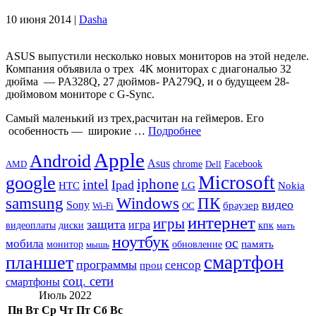
10 июня 2014 |
Dasha
ASUS выпустили несколько новых мониторов на этой неделе.
Компания объявила о трех 4K мониторах с диагональю 32
дюйма — PA328Q, 27 дюймов- PA279Q, и о будущеем 28-
дюймовом мониторе с G-Sync.
Самый маленький из трех,расчитан ​​на геймеров. Его
особенность — широкие …
Подробнее
Apple
Android
Asus
chrome
AMD
Dell
Facebook
Microsoft
google
iphone
intel
Ipad
HTC
Nokia
LG
samsung
Windows
ПК
видео
Sony
браузер
Wi-Fi
ОС
интернет
игры
защита
игра
видеоплаты
диски
кпк
мать
ноутбук
ос
мобила
память
монитор
обновление
мышь
смартфон
планшет
программы
сенсор
проц
соц. сети
смартфоны
Июль 2022
Пн
Вт
Ср
Чт
Пт
Сб
Вс