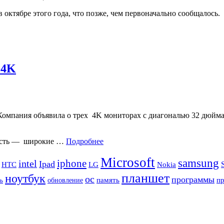
октябре этого года, что позже, чем первоначально сообщалось.
 4K
 Компания объявила о трех 4K мониторах с диагональю 32 дюй
нность — широкие …
Подробнее
Microsoft
samsung
iphone
intel
Ipad
HTC
Nokia
LG
планшет
ноутбук
ос
программы
память
п
обновление
ь