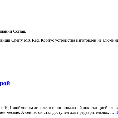
пании Corsair.
лавиши Cherry MX Red. Корпус устройства изготовлен из алюмин
урой
 с 10,1-дюймовым дисплеем и опциональной док-станцией клавиа
шем месяце. А сейчас он стал доступен для предварительных …
П