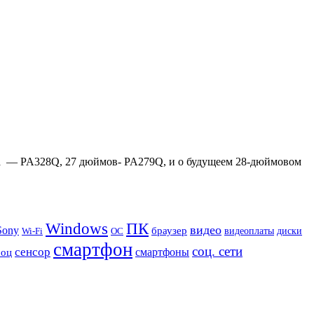
ма — PA328Q, 27 дюймов- PA279Q, и о будущеем 28-дюймовом
Windows
ПК
видео
Sony
браузер
видеоплаты
диски
Wi-Fi
ОС
смартфон
соц. сети
сенсор
роц
смартфоны