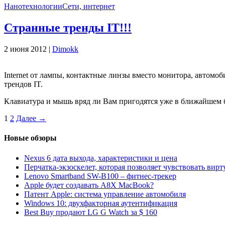
Нанотехнологии
Сети, интернет
Cтранные тренды IT!!!
2 июня 2012 |
Dimokk
Internet от лампы, контактные линзы вместо монитора, автомоб
трендов IT.
Клавиатура и мышь вряд ли Вам пригодятся уже в ближайшем
1
2
Далее →
Новые обзоры
Nexus 6 дата выхода, характеристики и цена
Перчатка-экзоскелет, которая позволяет чувствовать вир
Lenovo Smartband SW-B100 – фитнес-трекер
Apple будет создавать A8X MacBook?
Патент Apple: система управление автомобиля
Windows 10: двухфакторная аутентификация
Best Buy продают LG G Watch за $ 160