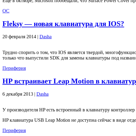
Еще в октябре, Microsoft пообещали, что Surface Power Cover п
ОС
Fleksy — новая клавиатура для IOS?
20 февраля 2014 |
Dasha
Трудно спорить о том, что IOS является твердой, многофункци
только что выпустили SDK для замены клавиатуры под названи
Периферия
HP встраивает Leap Motion в клавиату
6 декабря 2013 |
Dasha
У производителя HP есть встроенный в клавиатуру контроллер L
HP клавиатура USB Leap Motion не доступна сейчас в виде отд
Периферия