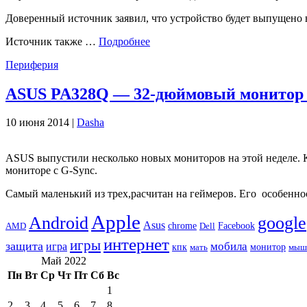
Доверенный источник заявил, что устройство будет выпущено в 
Источник также …
Подробнее
Периферия
ASUS PA328Q — 32-дюймовый монитор
10 июня 2014 |
Dasha
ASUS выпустили несколько новых мониторов на этой неделе.
мониторе с G-Sync.
Самый маленький из трех,расчитан ​​на геймеров. Его особе
Apple
Android
google
Asus
chrome
AMD
Dell
Facebook
интернет
игры
защита
игра
мобила
кпк
монитор
мать
мыш
Май 2022
Пн
Вт
Ср
Чт
Пт
Сб
Вс
1
2
3
4
5
6
7
8