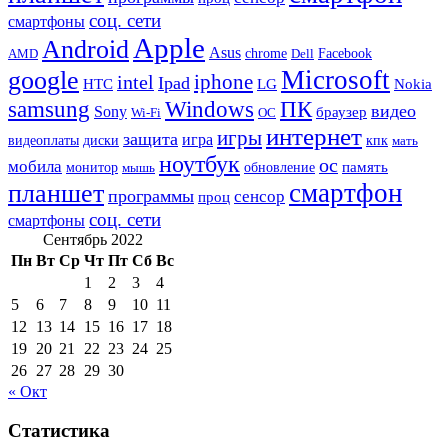
соц. сети
смартфоны
Apple
Android
Asus
chrome
AMD
Dell
Facebook
Microsoft
google
iphone
intel
Ipad
HTC
Nokia
LG
samsung
Windows
ПК
видео
Sony
браузер
Wi-Fi
ОС
интернет
игры
защита
игра
видеоплаты
диски
кпк
мать
ноутбук
ос
мобила
память
монитор
обновление
мышь
смартфон
планшет
программы
сенсор
проц
соц. сети
смартфоны
Сентябрь 2022
Пн
Вт
Ср
Чт
Пт
Сб
Вс
1
2
3
4
5
6
7
8
9
10
11
12
13
14
15
16
17
18
19
20
21
22
23
24
25
26
27
28
29
30
« Окт
Статистика