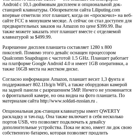
Android с 10,1-дюймовым дисплеем и опциональной док-
станцией клавиатуры. Обозреватели сайта Liliputing.com
впервые отметили этот планшет, когда он «проскочил» на веб-
сайте FCC в минувшем месяце. А сейчас он стал доступен для
предварительных заказов на Amazon по цене $399.99. Вы
также можете заказать этот планшет вместе с отделяемой
клавиатурой за $499.99.
Разрешение дисплея планшета составляет 1280 x 800
пикселей. Помимо этого девайс оснащен процессором
Qualcomm Snapdragon с частотой 1.5 GHz. Планшет работает
на платформе Google Android 4.0 и имеет 1GB оперативки, а
также 16GB места на жестком диске.
Согласно информации Amazon, планшет весит 1,3 фунта и
поддерживает 802.11b/g/n WiFi, а также оборудован камерой
на задней панели с разрешением 5MP. Ничего не упоминается
о фронтальной камере, но она видна на фото планшета. По
материалам сайта http://www.soldati-russian.ru
.
Опциональная док-станция клавиатуры имеет QWERTY
раскладку и тач-пад. Она также включает в себя несколько
портов USB, что позволяет подключать к девайсу
дополнительные устройства. Пока не ясно, имеет ли док свою
собственную батарею, которая позволяет продлить