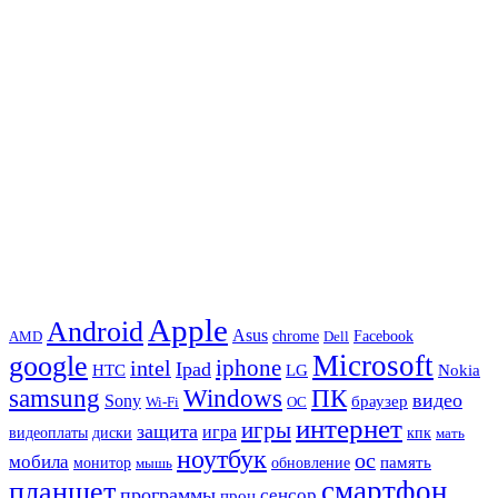
Apple
Android
Asus
chrome
AMD
Dell
Facebook
Microsoft
google
iphone
intel
Ipad
HTC
Nokia
LG
samsung
Windows
ПК
видео
Sony
браузер
Wi-Fi
ОС
интернет
игры
защита
игра
видеоплаты
диски
кпк
мать
ноутбук
ос
мобила
память
монитор
обновление
мышь
смартфон
планшет
программы
сенсор
проц