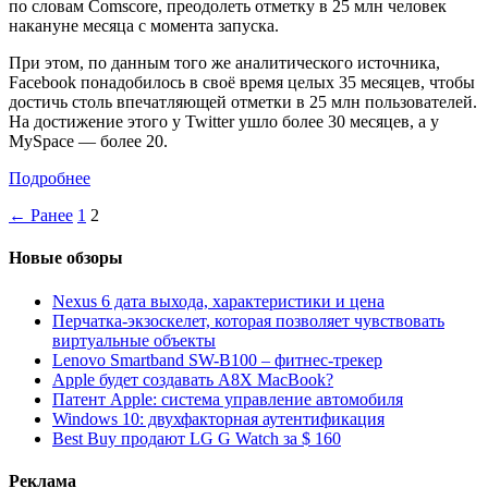
по словам Comscore, преодолеть отметку в 25 млн человек
накануне месяца с момента запуска.
При этом, по данным того же аналитического источника,
Facebook понадобилось в своё время целых 35 месяцев, чтобы
достичь столь впечатляющей отметки в 25 млн пользователей.
На достижение этого у Twitter ушло более 30 месяцев, а у
MySpace — более 20.
Подробнее
← Ранее
1
2
Новые обзоры
Nexus 6 дата выхода, характеристики и цена
Перчатка-экзоскелет, которая позволяет чувствовать
виртуальные объекты
Lenovo Smartband SW-B100 – фитнес-трекер
Apple будет создавать A8X MacBook?
Патент Apple: система управление автомобиля
Windows 10: двухфакторная аутентификация
Best Buy продают LG G Watch за $ 160
Реклама