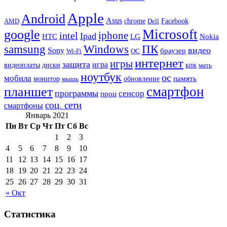
Apple
Android
Asus
chrome
AMD
Dell
Facebook
Microsoft
google
iphone
intel
Ipad
HTC
Nokia
LG
samsung
Windows
ПК
видео
Sony
браузер
Wi-Fi
ОС
интернет
игры
защита
игра
видеоплаты
диски
кпк
мать
ноутбук
ос
мобила
память
монитор
обновление
мышь
смартфон
планшет
программы
сенсор
проц
соц. сети
смартфоны
Январь 2021
Пн
Вт
Ср
Чт
Пт
Сб
Вс
1
2
3
4
5
6
7
8
9
10
11
12
13
14
15
16
17
18
19
20
21
22
23
24
25
26
27
28
29
30
31
« Окт
Статистика