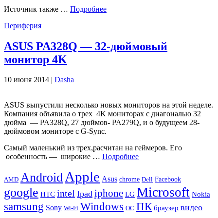
Источник также …
Подробнее
Периферия
ASUS PA328Q — 32-дюймовый
монитор 4K
10 июня 2014 |
Dasha
ASUS выпустили несколько новых мониторов на этой неделе.
Компания объявила о трех 4K мониторах с диагональю 32
дюйма — PA328Q, 27 дюймов- PA279Q, и о будущеем 28-
дюймовом мониторе с G-Sync.
Самый маленький из трех,расчитан ​​на геймеров. Его
особенность — широкие …
Подробнее
Apple
Android
Asus
chrome
AMD
Dell
Facebook
Microsoft
google
iphone
intel
Ipad
HTC
Nokia
LG
samsung
Windows
ПК
видео
Sony
браузер
Wi-Fi
ОС