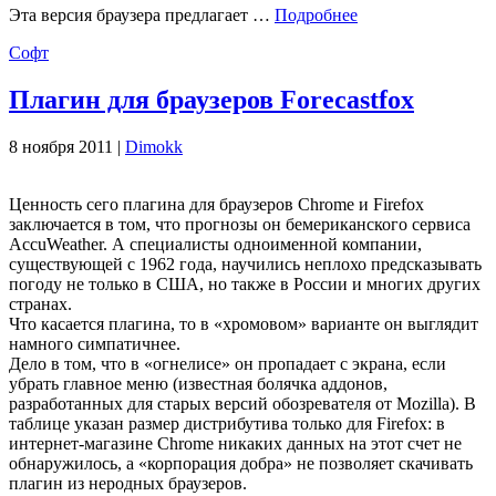
Эта версия браузера предлагает …
Подробнее
Софт
Плагин для браузеров Forecastfox
8 ноября 2011 |
Dimokk
Ценность сего плагина для браузеров Chrome и Firefox
заключается в том, что прогнозы он бемериканского сервиса
AccuWeather. А специалисты одноименной компании,
существующей с 1962 года, научились неплохо предсказывать
погоду не только в США, но также в России и многих других
странах.
Что касается плагина, то в «хромовом» варианте он выглядит
намного симпатичнее.
Дело в том, что в «огнелисе» он пропадает с экрана, если
убрать главное меню (известная болячка аддонов,
разработанных для старых версий обозревателя от Mozilla). В
таблице указан размер дистрибутива только для Firefox: в
интернет-магазине Chrome никаких данных на этот счет не
обнаружилось, а «корпорация добра» не позволяет скачивать
плагин из неродных браузеров.