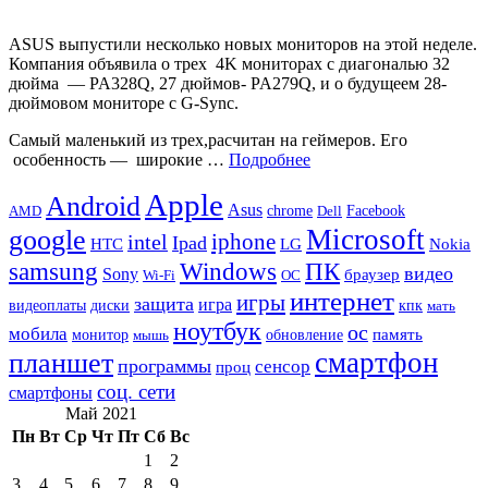
ASUS выпустили несколько новых мониторов на этой неделе.
Компания объявила о трех 4K мониторах с диагональю 32
дюйма — PA328Q, 27 дюймов- PA279Q, и о будущеем 28-
дюймовом мониторе с G-Sync.
Самый маленький из трех,расчитан ​​на геймеров. Его
особенность — широкие …
Подробнее
Apple
Android
Asus
chrome
AMD
Dell
Facebook
Microsoft
google
iphone
intel
Ipad
HTC
Nokia
LG
samsung
Windows
ПК
видео
Sony
браузер
Wi-Fi
ОС
интернет
игры
защита
игра
видеоплаты
диски
кпк
мать
ноутбук
ос
мобила
память
монитор
обновление
мышь
смартфон
планшет
программы
сенсор
проц
соц. сети
смартфоны
Май 2021
Пн
Вт
Ср
Чт
Пт
Сб
Вс
1
2
3
4
5
6
7
8
9