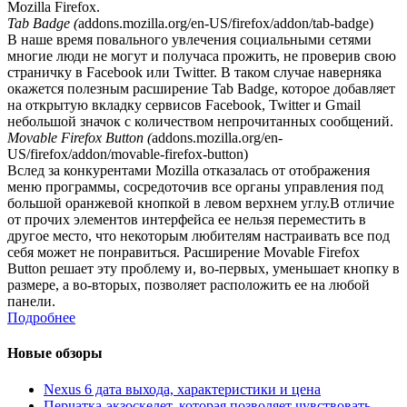
Mozilla Firefox.
Tab Badge (
addons.mozilla.org/en-US/firefox/addon/tab-badge)
В наше время повального увлечения социальными сетями
многие люди не могут и получаса прожить, не проверив свою
страничку в Facebook или Twitter. В таком случае наверняка
окажется полезным расширение Tab Badge, которое добавляет
на открытую вкладку сервисов Facebook, Twitter и Gmail
небольшой значок с количеством непрочитанных сообщений.
Movable Firefox Button (
addons.mozilla.org/en-
US/firefox/addon/movable-firefox-button)
Вслед за конкурентами Mozilla отказалась от отображения
меню программы, сосредоточив все органы управления под
большой оранжевой кнопкой в левом верхнем углу.В отличие
от прочих элементов интерфейса ее нельзя переместить в
другое место, что некоторым любителям настраивать все под
себя может не понравиться. Расширение Movable Firefox
Button решает эту проблему и, во-первых, уменьшает кнопку в
размере, а во-вторых, позволяет расположить ее на любой
панели.
Подробнее
Новые обзоры
Nexus 6 дата выхода, характеристики и цена
Перчатка-экзоскелет, которая позволяет чувствовать