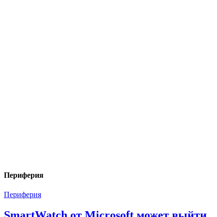
Периферия
Периферия
SmartWatch от Microsoft может выйти