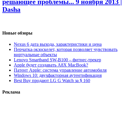
решающее проблемы...
9 ноября 2013 |
Dasha
Новые обзоры
Nexus 6 дата выхода, характеристики и цена
Перчатка-экзоскелет, которая позволяет чувствовать
виртуальные объекты
Lenovo Smartband SW-B100 – фитнес-трекер
Apple будет создавать A8X MacBook?
Патент Apple: система управление автомобиля
Windows 10: двухфакторная аутентификация
Best Buy продают LG G Watch за $ 160
Реклама