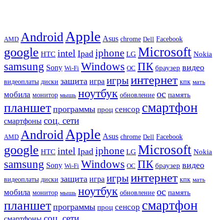
Apple
Android
Asus
chrome
AMD
Dell
Facebook
Microsoft
google
iphone
intel
Ipad
HTC
Nokia
LG
samsung
Windows
ПК
видео
Sony
браузер
Wi-Fi
ОС
интернет
игры
защита
игра
видеоплаты
диски
кпк
мать
ноутбук
ос
мобила
память
монитор
обновление
мышь
смартфон
планшет
программы
сенсор
проц
соц. сети
смартфоны
Apple
Android
Asus
chrome
AMD
Dell
Facebook
Microsoft
google
iphone
intel
Ipad
HTC
Nokia
LG
samsung
Windows
ПК
видео
Sony
браузер
Wi-Fi
ОС
интернет
игры
защита
игра
видеоплаты
диски
кпк
мать
ноутбук
ос
мобила
память
монитор
обновление
мышь
смартфон
планшет
программы
сенсор
проц
соц. сети
смартфоны