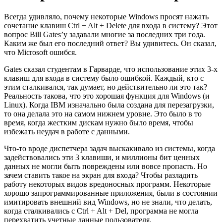
Всегда удивляло, почему некоторые Windows просят нажать
сочетание клавиш Ctrl + Alt + Delete для входа в систему? Этот
вопрос Bill Gates’у задавали многие за последних три года.
Каким же был его последний ответ? Вы удивитесь. Он сказал,
что Microsoft ошибся.
Gates сказал студентам в Гарварде, что использование этих 3-х
клавиш для входа в систему было ошибкой. Каждый, кто с
этим сталкивался, так думает, но действительно ли это так?
Реальность такова, что это хорошая функция для Windows (и
Linux). Когда IBM изначально была создана для перезагрузки,
то она делала это на самом нижнем уровне. Это было в то
время, когда жестким дискам нужно было время, чтобы
избежать неудач в работе с данными.
Что-то вроде диспетчера задач выскакивало из системы, когда
задействовались эти 3 клавиши, и миллионы бит ценных
данных не могли быть повреждены или вовсе пропасть. Но
зачем ставить такое на экран для входа? Чтобы разладить
работу некоторых видов вредоносных программ. Некоторые
хорошо запрограммированные приложения, были в состоянии
имитировать внешний вид Windows, но не знали, что делать,
когда сталкивались с Ctrl + Alt + Del, программа не могла
перехватить учетные данные пользователя.