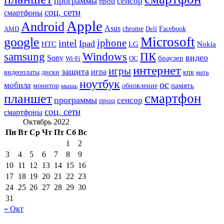
программы
сенсор
проц
соц. сети
смартфоны
Apple
Android
Asus
chrome
AMD
Dell
Facebook
Microsoft
google
iphone
intel
Ipad
HTC
Nokia
LG
samsung
Windows
ПК
видео
Sony
браузер
Wi-Fi
ОС
интернет
игры
защита
игра
видеоплаты
диски
кпк
мать
ноутбук
ос
мобила
память
монитор
обновление
мышь
смартфон
планшет
программы
сенсор
проц
соц. сети
смартфоны
Октябрь 2022
Пн
Вт
Ср
Чт
Пт
Сб
Вс
1
2
3
4
5
6
7
8
9
10
11
12
13
14
15
16
17
18
19
20
21
22
23
24
25
26
27
28
29
30
31
« Окт