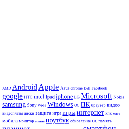
Apple
Android
Asus
chrome
AMD
Dell
Facebook
Microsoft
google
iphone
intel
Ipad
HTC
Nokia
LG
samsung
Windows
ПК
видео
Sony
браузер
Wi-Fi
ОС
интернет
игры
защита
игра
видеоплаты
диски
кпк
мать
ноутбук
ос
мобила
память
монитор
обновление
мышь
смартфон
планшет