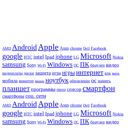
Apple
Android
Asus
chrome
AMD
Dell
Facebook
Microsoft
google
iphone
intel
Ipad
HTC
Nokia
LG
samsung
Windows
ПК
видео
Sony
браузер
Wi-Fi
ОС
интернет
игры
защита
игра
видеоплаты
диски
кпк
мать
ноутбук
ос
мобила
память
монитор
обновление
мышь
смартфон
планшет
программы
сенсор
проц
соц. сети
смартфоны
Apple
Android
Asus
chrome
AMD
Dell
Facebook
Microsoft
google
iphone
intel
Ipad
HTC
Nokia
LG
samsung
Windows
ПК
видео
Sony
браузер
Wi-Fi
ОС