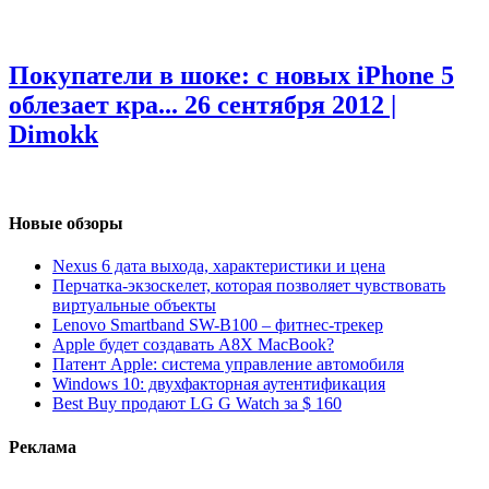
Покупатели в шоке: с новых iPhone 5
облезает кра...
26 сентября 2012 |
Dimokk
Новые обзоры
Nexus 6 дата выхода, характеристики и цена
Перчатка-экзоскелет, которая позволяет чувствовать
виртуальные объекты
Lenovo Smartband SW-B100 – фитнес-трекер
Apple будет создавать A8X MacBook?
Патент Apple: система управление автомобиля
Windows 10: двухфакторная аутентификация
Best Buy продают LG G Watch за $ 160
Реклама