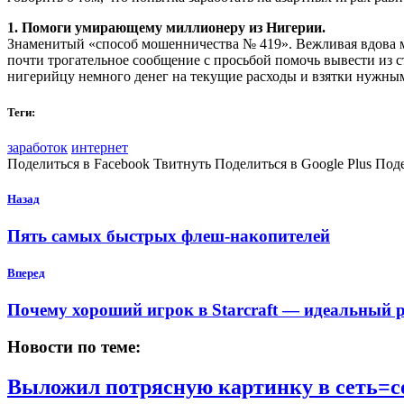
1
.
Помоги умирающему миллионеру из Нигерии.
Знаменитый «способ мошенничества № 419». Вежливая вдова м
почти трогательное сообщение с просьбой помочь вывести из ст
нигерийцу немного денег на текущие расходы и взятки нужны
Теги:
заработок
интернет
Поделиться в Facebook Твитнуть Поделиться в Google Plus Под
Назад
Пять самых быстрых флеш-накопителей
Вперед
Почему хороший игрок в Starcraft — идеальный 
Новости по теме:
Выложил потрясную картинку в сеть=со