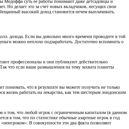
ры Медоффа суть ее работы понимают даже детсадовцы и
т. Но делает это за счет новых вкладчиков, несущих свои
 обещанный высокий доход становится нечем выплачивать.
лл. дохода. Если вы довольно много времени проводите в той
деньги можно неплохо подзаработать. Достаточно вспомнить о
ботают профессионалы и они публикуют действительно
Так что если ваши размышления на тему захвата планеты
т понимать, что в результате вы можете получить не только
юся жизнь работать на лекарства, как тем шестерым лондонским
ам о том, что любой игрок с ограниченным капиталом (в данном
тся в том, что по статистике обычные азартные игрок в год
 с «неигроком». В совокупности эти два факта позволяют