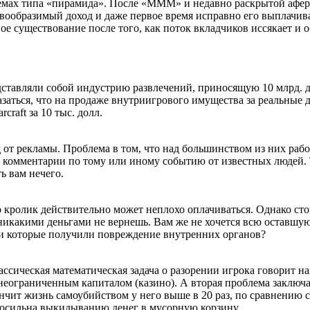
хемах типа «пирамида». После «МММ» и недавно раскрытой афе
ообразимый доход и даже первое время исправно его выплачивае
вое существование после того, как поток вкладчиков иссякает и
ставляли собой индустрию развлечений, приносящую 10 млрд. до
заться, что на продаже внутриигрового имущества за реальные 
raft за 10 тыс. долл.
д от рекламы. Проблема в том, что над большинством из них ра
 комментарии по тому или иному событию от известных людей. 
ь вам нечего.
кролик действительно может неплохо оплачиваться. Однако стои
 никакими деньгами не вернешь. Вам же не хочется всю оставшу
а и которые получили повреждение внутренних органов?
ассическая математическая задача о разорении игрока говорит н
неограниченным капиталом (казино). А вторая проблема заключае
окончит жизнь самоубийством у него выше в 20 раз, по сравнению
вносильна выкидыванию денег в мусорную корзину.