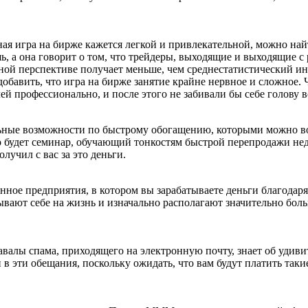
ная игра на бирже кажется легкой и привлекательной, можно на
ь, а она говорит о том, что трейдеры, выходящие и выходящие с 
чной перспективе получает меньше, чем среднестатистический и
обавить, что игра на бирже занятие крайне нервное и сложное. Ч
й профессионально, и после этого не забивали бы себе голову 
ьные возможности по быстрому обогащению, которыми можно вос
о будет семинар, обучающий тонкостям быстрой перепродажи нед
лучил с вас за это деньги.
ное предприятия, в котором вы зарабатываете деньги благодаря т
ывают себе на жизнь и изначально располагают значительно бо
завалы спама, приходящего на электронную почту, знает об удиви
 в эти обещания, поскольку ожидать, что вам будут платить такие