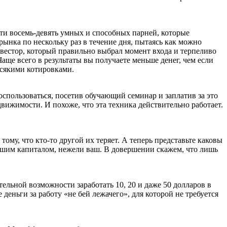
йти восемь-девять умных и способных парней, которые
рынка по нескольку раз в течение дня, пытаясь как можно
нвестор, который правильно выбрал момент входа и терпеливо
аще всего в результаты вы получаете меньше денег, чем если
всякими котировками.
пользоваться, посетив обучающий семинар и заплатив за это
вижимости. И похоже, что эта техника действительно работает.
ому, что кто-то другой их теряет. А теперь представьте каковы
льшим капиталом, нежели ваш. В довершении скажем, что лишь
тельной возможности заработать 10, 20 и даже 50 долларов в
 деньги за работу «не бей лежачего», для которой не требуется