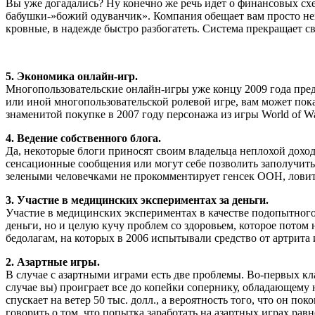
Вы уже догадались? Ну конечно же речь идет о финансовых с
бабушки-»божий одуванчик». Компания обещает вам просто нев
кровные, в надежде быстро разбогатеть. Система прекращает с
5
.
Экономика онлайн-игр.
Многопользовательские онлайн-игры уже концу 2009 года пред
или иной многопользовательской ролевой игре, вам может пока
знаменитой покупке в 2007 году персонажа из игры World of Warc
4
.
Ведение собственного блога.
Да, некоторые блоги приносят своим владельца неплохой дохо
сенсационные сообщения или могут себе позволить заполучить
зелеными человечками не прокомментирует генсек ООН, ловит
3
.
Участие в медицинских экспериментах за деньги.
Участие в медицинских экспериментах в качестве подопытного 
деньги, но и целую кучу проблем со здоровьем, которое потом
бедолагам, на которых в 2006 испытывали средство от артрит
2
.
Азартные игры.
В случае с азартными играми есть две проблемы. Во-первых кл
случае вы) проиграет все до копейки сопернику, обладающему 
спускает на ветер 50 тыс. долл., а вероятность того, что он п
говорить о том, что попытка заработать на азартных играх ра