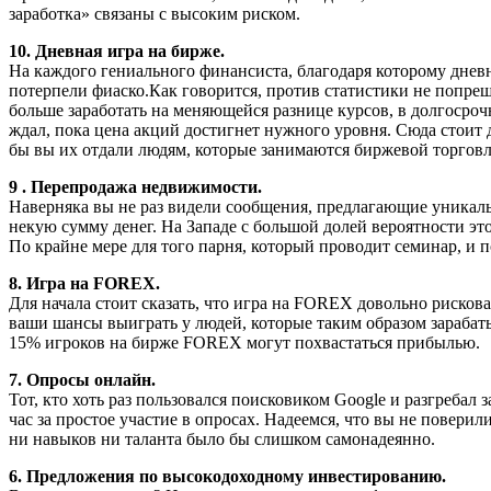
заработка» связаны с высоким риском.
10
. Дневная игра на бирже.
На каждого гениального финансиста, благодаря которому днев
потерпели фиаско.
Как говорится, против статистики не попреш
больше заработать на меняющейся разнице курсов, в долгосро
ждал, пока цена акций достигнет нужного уровня. Сюда стоит д
бы вы их отдали людям, которые занимаются биржевой торговле
9
. Перепродажа недвижимости.
Наверняка вы не раз видели сообщения, предлагающие уникал
некую сумму денег. На Западе с большой долей вероятности эт
По крайне мере для того парня, который проводит семинар, и по
8
.
Игра на FOREX.
Для начала стоит сказать, что игра на FOREX довольно рискован
ваши шансы выиграть у людей, которые таким образом зарабат
15% игроков на бирже FOREX могут похвастаться прибылью.
7
.
Опросы онлайн.
Тот, кто хоть раз пользовался поисковиком Google и разгребал 
час за простое участие в опросах. Надеемся, что вы не поверили
ни навыков ни таланта было бы слишком самонадеянно.
6
.
Предложения по высокодоходному инвестированию.