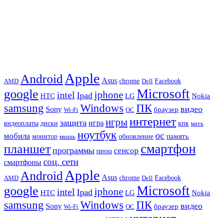
Apple
Android
Asus
chrome
AMD
Dell
Facebook
Microsoft
google
iphone
intel
Ipad
HTC
Nokia
LG
samsung
Windows
ПК
видео
Sony
браузер
Wi-Fi
ОС
интернет
игры
защита
игра
видеоплаты
диски
кпк
мать
ноутбук
ос
мобила
память
монитор
обновление
мышь
смартфон
планшет
программы
сенсор
проц
соц. сети
смартфоны
Apple
Android
Asus
chrome
AMD
Dell
Facebook
Microsoft
google
iphone
intel
Ipad
HTC
Nokia
LG
samsung
Windows
ПК
видео
Sony
браузер
Wi-Fi
ОС