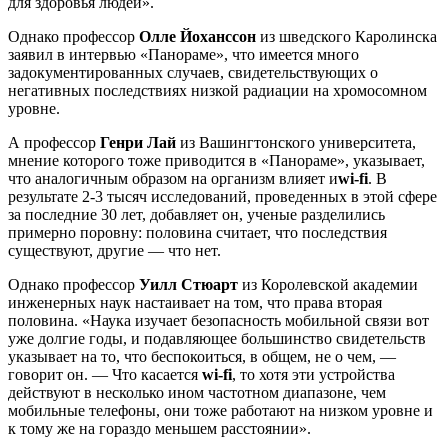
для здоровья людей».
Однако профессор
Олле Йоханссон
из шведского Каролинска
заявил в интервью «Панораме», что имеется много
задокументированных случаев, свидетельствующих о
негативных последствиях низкой радиации на хромосомном
уровне.
А профессор
Генри Лай
из Вашингтонского университета,
мнение которого тоже приводится в «Панораме», указывает,
что аналогичным образом на организм влияет и
wi-fi
. В
результате 2-3 тысяч исследований, проведенных в этой сфере
за последние 30 лет, добавляет он, ученые разделились
примерно поровну: половина считает, что последствия
существуют, другие — что нет.
Однако профессор
Уилл Стюарт
из Королевской академии
инженерных наук настаивает на том, что права вторая
половина. «Наука изучает безопасность мобильной связи вот
уже долгие годы, и подавляющее большинство свидетельств
указывает на то, что беспокоиться, в общем, не о чем, —
говорит он. — Что касается
wi-fi
, то хотя эти устройства
действуют в несколько ином частотном диапазоне, чем
мобильные телефоны, они тоже работают на низком уровне и
к тому же на гораздо меньшем расстоянии».