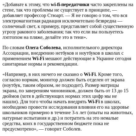
«Добавьте к этому, что
wi-fi-передатчики
часто закреплены на
стене, так что проблемы не существует в принципе, —
добавляет профессор Стюарт. — Я не говорю о том, что вся
электромагнитная радиация исключительно безвредна —
солнечный свет, к примеру, представляет собой существенную
угрозу ракового заболевания; так что если вы пользуетесь
лэптопом на пляже, делайте это в тени».
По словам
Олега Соболева
, исполнительного директора
Ассоциации, внедрению нетбуков и ноутбуков в школах с
применением
Wi-Fi
мешают действующие в Украине сегодня
санитарные нормы и рекомендации.
«Например, в них ничего не сказано о
Wi-Fi
. Кроме того,
согласно нормам, монитор должен быть отделен от экрана
(ноутбук, таким образом, не подходит). Размер матрицы
экрана, по заверениям чиновников, должен быть от 13 до 15
дюймов (хотя в действующих нормах этих цифр мы не
нашли). Для того чтобы начать внедрять
Wi-Fi
в школах,
необходимо провести исследования влияния его на здоровье
школьников примерно в течение 3-х лет (опыты на животных,
натурные испытания и др.) и потратить на это немалые
средства, коих в государственном бюджете пока не
предусмотрено», — говорит Соболев.