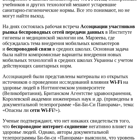
учебников и других технологий мешают устаревшие
санитарно-гигиенические нормы. Все это понимают, но не
могут найти выход.
На днях состоялась рабочая встреча
Ассоциации участников
рынка беспроводных сетей передачи данных
в Институте
гигиены и медицинской экологии им. Марзеева, где
обсуждалась тема внедрения мобильных компьютеров
и
беспроводной связи
в средних школах. Основная задача
была найти компромисные варианты внедрения новых
мобильных технологий в средних школах Украины с учетом
действующих санитарных норм.
Ассоциацией были представлены материалы из открытых
источников о проведении исследований влияния
Wi-Fi
на
здоровье людей в Ноттингемском университете
(Великобритания), Британском Агентстве здравоохранения,
Королевской академии инженерных наук и др. (приведены в
документальной телепрограмме «Би-Би-Си Панорама», тема:
«Опасны ли
сети Wi-Fi
?»).
Ученые подтверждают, что нет никаких свидетельств того,
что
беспроводное интернет-содинение
негативно влияет на
здоровье людей. Однако, авторы документальной
телепрограммы Би-би-си «Панорама» выяснили, что уровень