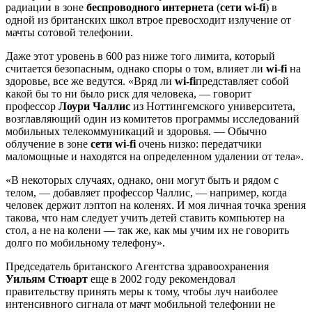
радиации в зоне
беспроводного интернета
(
сети wi-fi
) в
одной из британских школ втрое превосходит излучение от
мачты сотовой телефонии.
Даже этот уровень в 600 раз ниже того лимита, который
считается безопасным, однако споры о том, влияет ли
wi-fi
на
здоровье, все же ведутся. «Вряд ли
wi-fi
представляет собой
какой бы то ни было риск для человека, — говорит
профессор
Лоури Чаллис
из Ноттингемского университета,
возглавляющий один из комитетов программы исследований
мобильных телекоммуникаций и здоровья. — Обычно
облучение в зоне
сети wi-fi
очень низко: передатчики
маломощные и находятся на определенном удалении от тела».
«В некоторых случаях, однако, они могут быть и рядом с
телом, — добавляет профессор Чаллис, — например, когда
человек держит лэптоп на коленях. И моя личная точка зрения
такова, что нам следует учить детей ставить компьютер на
стол, а не на колени — так же, как мы учим их не говорить
долго по мобильному телефону».
Председатель британского Агентства здравоохранения
Уильям Стюарт
еще в 2002 году рекомендовал
правительству принять меры к тому, чтобы луч наиболее
интенсивного сигнала от мачт мобильной телефонии не