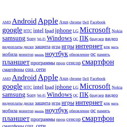
Apple
Android
Asus
chrome
AMD
Dell
Facebook
Microsoft
google
iphone
intel
Ipad
HTC
Nokia
LG
samsung
Windows
ПК
видео
Sony
браузер
Wi-Fi
ОС
интернет
игры
защита
игра
видеоплаты
диски
кпк
мать
ноутбук
ос
мобила
память
монитор
обновление
мышь
смартфон
планшет
программы
сенсор
проц
соц. сети
смартфоны
Apple
Android
Asus
chrome
AMD
Dell
Facebook
Microsoft
google
iphone
intel
Ipad
HTC
Nokia
LG
samsung
Windows
ПК
видео
Sony
браузер
Wi-Fi
ОС
интернет
игры
защита
игра
видеоплаты
диски
кпк
мать
ноутбук
ос
мобила
память
монитор
обновление
мышь
смартфон
планшет
программы
сенсор
проц
соц. сети
смартфоны