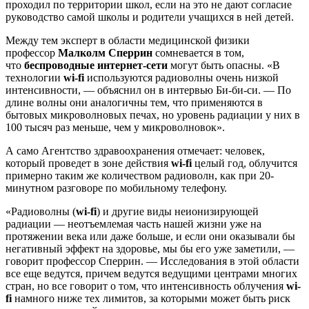
проходил по территории школ, если на это не дают согласие
руководство самой школы и родители учащихся в ней детей.
Между тем эксперт в области медицинской физики
профессор
Малколм Сперрин
сомневается в том,
что
беспроводные интернет-сети
могут быть опасны. «В
технологии
wi-fi
используются радиоволны очень низкой
интенсивности, — объяснил он в интервью Би-би-си. — По
длине волны они аналогичны тем, что применяются в
бытовых микроволновых печах, но уровень радиации у них в
100 тысяч раз меньше, чем у микроволновок».
А само Агентство здравоохранения отмечает: человек,
который проведет в зоне действия
wi-fi
целый год, облучится
примерно таким же количеством радиоволн, как при 20-
минутном разговоре по мобильному телефону.
«Радиоволны (
wi-fi
) и другие виды неионизирующей
радиации — неотъемлемая часть нашей жизни уже на
протяжении века или даже больше, и если они оказывали бы
негативный эффект на здоровье, мы бы его уже заметили, —
говорит профессор Сперрин. — Исследования в этой области
все еще ведутся, причем ведутся ведущими центрами многих
стран, но все говорит о том, что интенсивность облучения
wi-
fi
намного ниже тех лимитов, за которыми может быть риск