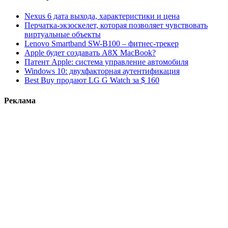
Nexus 6 дата выхода, характеристики и цена
Перчатка-экзоскелет, которая позволяет чувствовать
виртуальные объекты
Lenovo Smartband SW-B100 – фитнес-трекер
Apple будет создавать A8X MacBook?
Патент Apple: система управление автомобиля
Windows 10: двухфакторная аутентификация
Best Buy продают LG G Watch за $ 160
Реклама