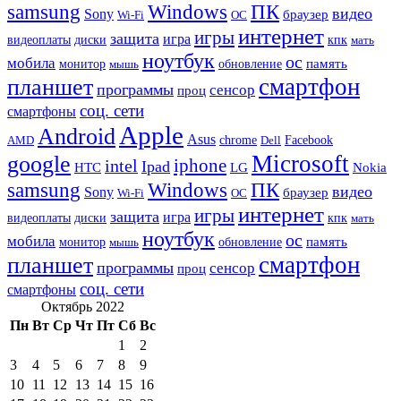
samsung
Windows
ПК
видео
Sony
браузер
Wi-Fi
ОС
интернет
игры
защита
игра
видеоплаты
диски
кпк
мать
ноутбук
ос
мобила
память
монитор
обновление
мышь
смартфон
планшет
программы
сенсор
проц
соц. сети
смартфоны
Apple
Android
Asus
chrome
AMD
Dell
Facebook
Microsoft
google
iphone
intel
Ipad
HTC
Nokia
LG
samsung
Windows
ПК
видео
Sony
браузер
Wi-Fi
ОС
интернет
игры
защита
игра
видеоплаты
диски
кпк
мать
ноутбук
ос
мобила
память
монитор
обновление
мышь
смартфон
планшет
программы
сенсор
проц
соц. сети
смартфоны
Октябрь 2022
Пн
Вт
Ср
Чт
Пт
Сб
Вс
1
2
3
4
5
6
7
8
9
10
11
12
13
14
15
16