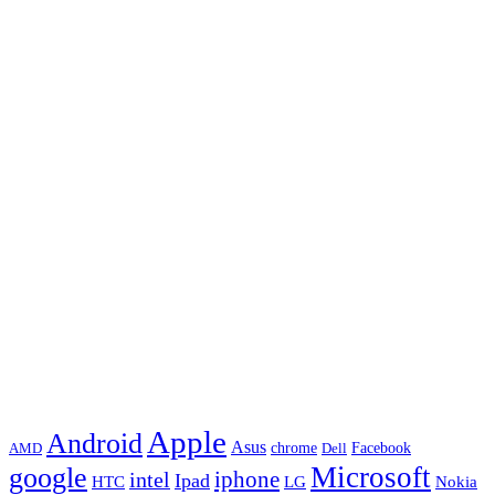
Apple
Android
Asus
chrome
AMD
Dell
Facebook
Microsoft
google
iphone
intel
Ipad
HTC
Nokia
LG