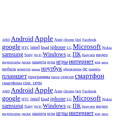
Apple
Android
Asus
chrome
AMD
Dell
Facebook
Microsoft
google
iphone
intel
Ipad
HTC
Nokia
LG
samsung
Windows
ПК
видео
Sony
браузер
Wi-Fi
ОС
интернет
игры
защита
игра
видеоплаты
диски
кпк
мать
ноутбук
ос
мобила
память
монитор
обновление
мышь
смартфон
планшет
программы
сенсор
проц
соц. сети
смартфоны
Apple
Android
Asus
chrome
AMD
Dell
Facebook
Microsoft
google
iphone
intel
Ipad
HTC
Nokia
LG
samsung
Windows
ПК
видео
Sony
браузер
Wi-Fi
ОС
интернет
игры
защита
игра
видеоплаты
диски
кпк
мать