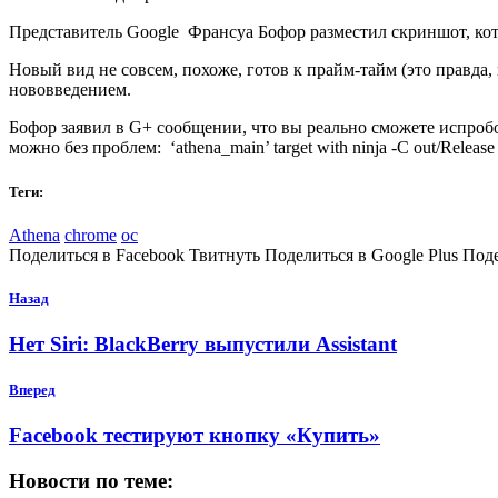
Представитель Google Франсуа Бофор разместил скриншот, кот
Новый вид не совсем, похоже, готов к прайм-тайм (это правд
нововведением.
Бофор заявил в G+ сообщении, что вы реально сможете испроб
можно без проблем: ‘athena_main’ target with ninja -C out/Release
Теги:
Athena
chrome
ос
Поделиться в Facebook Твитнуть Поделиться в Google Plus Под
Назад
Нет Siri: BlackBerry выпустили Assistant
Вперед
Facebook тестируют кнопку «Купить»
Новости по теме: