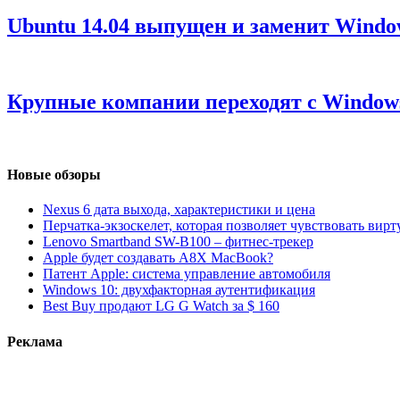
Ubuntu 14.04 выпущен и заменит Window
Крупные компании переходят с Windows
Новые обзоры
Nexus 6 дата выхода, характеристики и цена
Перчатка-экзоскелет, которая позволяет чувствовать вир
Lenovo Smartband SW-B100 – фитнес-трекер
Apple будет создавать A8X MacBook?
Патент Apple: система управление автомобиля
Windows 10: двухфакторная аутентификация
Best Buy продают LG G Watch за $ 160
Реклама