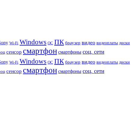
Windows
ПК
видео
Sony
браузер
видеоплаты
диски
Wi-Fi
ОС
смартфон
соц. сети
сенсор
роц
смартфоны
Windows
ПК
видео
Sony
браузер
видеоплаты
диски
Wi-Fi
ОС
смартфон
соц. сети
сенсор
роц
смартфоны