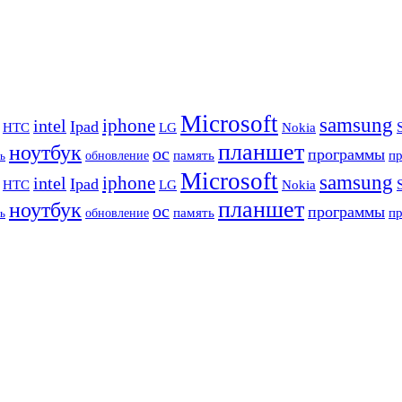
Microsoft
samsung
iphone
intel
Ipad
HTC
Nokia
LG
планшет
ноутбук
ос
программы
память
п
обновление
ь
Microsoft
samsung
iphone
intel
Ipad
HTC
Nokia
LG
планшет
ноутбук
ос
программы
память
п
обновление
ь