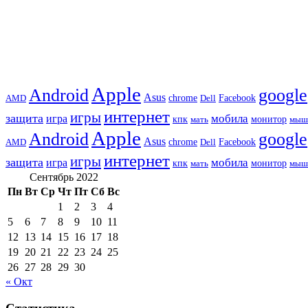
Apple
Android
google
Asus
chrome
AMD
Dell
Facebook
интернет
игры
защита
игра
мобила
кпк
монитор
мать
мыш
Apple
Android
google
Asus
chrome
AMD
Dell
Facebook
интернет
игры
защита
игра
мобила
кпк
монитор
мать
мыш
Сентябрь 2022
Пн
Вт
Ср
Чт
Пт
Сб
Вс
1
2
3
4
5
6
7
8
9
10
11
12
13
14
15
16
17
18
19
20
21
22
23
24
25
26
27
28
29
30
« Окт