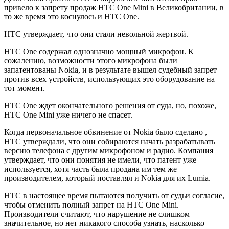
привело к запрету продаж HTC One Mini в Великобритании, в
то же время это коснулось и HTC One.
HTC утверждает, что они стали невольной жертвой.
HTC One содержал однозначно мощный микрофон​​. К
сожалению, возможности этого микрофона были
запатентованы Nokia, и в результате вышел судебный запрет
против всех устройств, использующих это оборудование на
тот момент.
HTC One ждет окончательного решения от суда, но, похоже,
HTC One Mini уже ничего не спасет.
Когда первоначальное обвинение от Nokia было сделано ,
HTC утверждали, что они собираются начать разрабатывать
версию телефона с другим микрофоном и радио. Компания
утверждает, что они понятия не имели, что патент уже
используется, хотя часть была продана им тем же
производителем, который поставлял и Nokia для их Lumia.
HTC в настоящее время пытаются получить от судьи согласие,
чтобы отменить полный запрет на HTC One Mini.
Производители считают, что нарушение не слишком
значительное, но нет никакого способа узнать, насколько