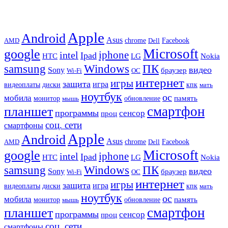
Apple
Android
Asus
chrome
AMD
Dell
Facebook
Microsoft
google
iphone
intel
Ipad
HTC
Nokia
LG
samsung
Windows
ПК
видео
Sony
браузер
Wi-Fi
ОС
интернет
игры
защита
игра
видеоплаты
диски
кпк
мать
ноутбук
ос
мобила
память
монитор
обновление
мышь
смартфон
планшет
программы
сенсор
проц
соц. сети
смартфоны
Apple
Android
Asus
chrome
AMD
Dell
Facebook
Microsoft
google
iphone
intel
Ipad
HTC
Nokia
LG
samsung
Windows
ПК
видео
Sony
браузер
Wi-Fi
ОС
интернет
игры
защита
игра
видеоплаты
диски
кпк
мать
ноутбук
ос
мобила
память
монитор
обновление
мышь
смартфон
планшет
программы
сенсор
проц
соц. сети
смартфоны