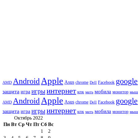
Apple
Android
google
Asus
chrome
AMD
Dell
Facebook
интернет
игры
защита
игра
мобила
кпк
монитор
мать
мыш
Apple
Android
google
Asus
chrome
AMD
Dell
Facebook
интернет
игры
защита
игра
мобила
кпк
монитор
мать
мыш
Октябрь 2022
Пн
Вт
Ср
Чт
Пт
Сб
Вс
1
2
3
4
5
6
7
8
9