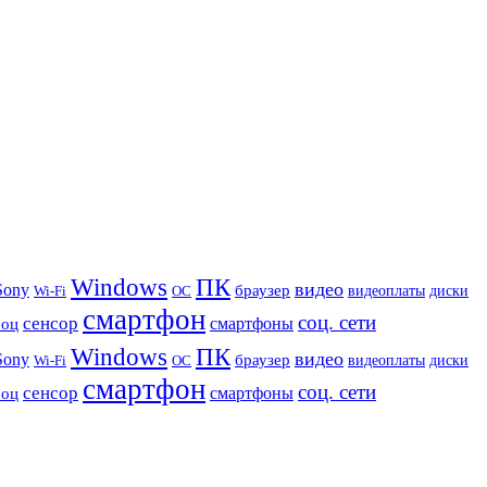
Windows
ПК
видео
Sony
браузер
видеоплаты
диски
Wi-Fi
ОС
смартфон
соц. сети
сенсор
роц
смартфоны
Windows
ПК
видео
Sony
браузер
видеоплаты
диски
Wi-Fi
ОС
смартфон
соц. сети
сенсор
роц
смартфоны