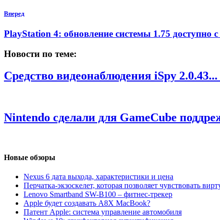
Вперед
PlayStation 4: обновление системы 1.75 доступно 
Новости по теме:
Средство видеонаблюдения iSpy 2.0.43..
Nintendo сделали для GameCube поддреж
Новые обзоры
Nexus 6 дата выхода, характеристики и цена
Перчатка-экзоскелет, которая позволяет чувствовать вир
Lenovo Smartband SW-B100 – фитнес-трекер
Apple будет создавать A8X MacBook?
Патент Apple: система управление автомобиля