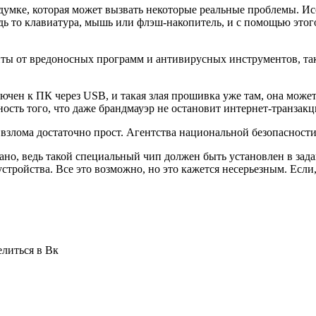
адумке, которая может вызвать некоторые реальные проблемы. И
дь то клавиатура, мышь или флэш-накопитель, и с помощью это
иты от вредоносных программ и антивирусных инструментов, так 
лючен к ПК через USB, и такая злая прошивка уже там, она може
тность того, что даже брандмауэр не остановит интернет-транзак
 взлома достаточно прост. Агентства национальной безопасности
рано, ведь такой специальный чип должен быть установлен в за
стройства. Все это возможно, но это кажется несерьезным. Есл
елиться в Вк