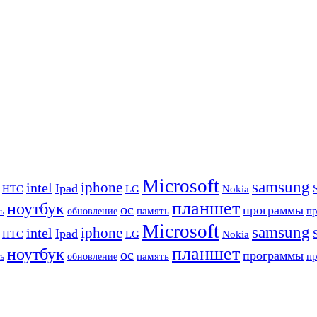
Microsoft
samsung
iphone
intel
Ipad
HTC
Nokia
LG
планшет
ноутбук
ос
программы
память
п
обновление
ь
Microsoft
samsung
iphone
intel
Ipad
HTC
Nokia
LG
планшет
ноутбук
ос
программы
память
п
обновление
ь