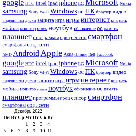
Microsoft
google
iphone
intel
Ipad
HTC
Nokia
LG
samsung
Windows
ПК
видео
Sony
браузер
Wi-Fi
ОС
интернет
игры
защита
игра
видеоплаты
диски
кпк
мать
ноутбук
ос
мобила
память
монитор
обновление
мышь
смартфон
планшет
программы
сенсор
проц
соц. сети
смартфоны
Apple
Android
Asus
chrome
AMD
Dell
Facebook
Microsoft
google
iphone
intel
Ipad
HTC
Nokia
LG
samsung
Windows
ПК
видео
Sony
браузер
Wi-Fi
ОС
интернет
игры
защита
игра
видеоплаты
диски
кпк
мать
ноутбук
ос
мобила
память
монитор
обновление
мышь
смартфон
планшет
программы
сенсор
проц
соц. сети
смартфоны
Декабрь 2022
Пн
Вт
Ср
Чт
Пт
Сб
Вс
1
2
3
4
5
6
7
8
9
10
11