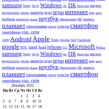
samsung
Windows
ПК
видео
Sony
браузер
Wi-Fi
ОС
интернет
игры
защита
игра
видеоплаты
диски
кпк
мать
ноутбук
ос
мобила
память
монитор
обновление
мышь
смартфон
планшет
программы
сенсор
проц
соц. сети
смартфоны
Apple
Android
Asus
chrome
AMD
Dell
Facebook
Microsoft
google
iphone
intel
Ipad
HTC
Nokia
LG
samsung
Windows
ПК
видео
Sony
браузер
Wi-Fi
ОС
интернет
игры
защита
игра
видеоплаты
диски
кпк
мать
ноутбук
ос
мобила
память
монитор
обновление
мышь
смартфон
планшет
программы
сенсор
проц
соц. сети
смартфоны
Декабрь 2022
Пн
Вт
Ср
Чт
Пт
Сб
Вс
1
2
3
4
5
6
7
8
9
10
11
12
13
14
15
16
17
18