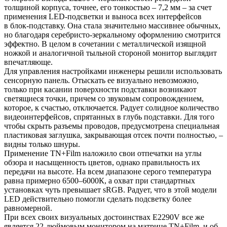
толщиной корпуса, точнее, его тонкостью – 7,2 мм – за счет
применения LED-подсветки и выноса всех интерфейсов
в блок-подставку. Она стала значительно массивнее обычных,
но благодаря серебристо-зеркальному оформлению смотрится
эффектно. В целом в сочетании с металлической изящной
ножкой и аналогичной тыльной стороной монитор выглядит
впечатляюще.
Для управления настройками инженеры решили использовать
сенсорную панель. Отыскать ее визуально невозможно,
только при касании поверхности подставки возникают
светящиеся точки, причем со звуковым сопровождением,
которое, к счастью, отключается. Радует солидное количество
видеоинтерфейсов, спрятанных в глубь подставки. Для того
чтобы скрыть разъемы проводов, предусмотрена специальная
пластиковая заглушка, закрывающая отсек почти полностью, –
видны только шнуры.
Применение TN+Film наложило свои отпечатки на углы
обзора и насыщенность цветов, однако правильность их
передачи на высоте. На всем диапазоне серого температура
равна примерно 6500–6000К, а охват при стандартных
установках чуть превышает sRGB. Радует, что в этой модели
LED действительно помогли сделать подсветку более
равномерной.
При всех своих визуальных достоинствах E2290V все же
является 22-дюймовым монитором на матрице TN+Film, и об