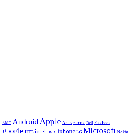
Apple
Android
Asus
chrome
AMD
Dell
Facebook
Microsoft
google
iphone
intel
Ipad
HTC
Nokia
LG