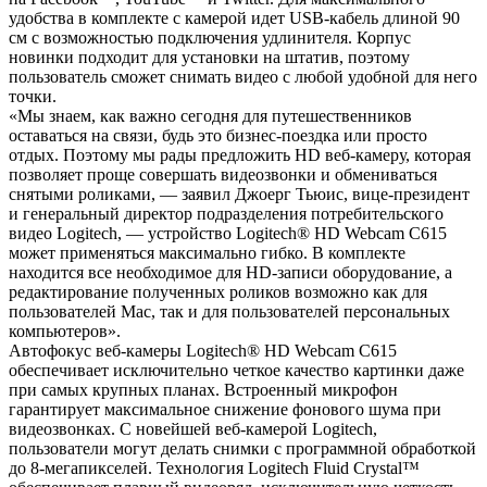
удобства в комплекте с камерой идет USB-кабель длиной 90
см с возможностью подключения удлинителя. Корпус
новинки подходит для установки на штатив, поэтому
пользователь сможет снимать видео с любой удобной для него
точки.
«Мы знаем, как важно сегодня для путешественников
оставаться на связи, будь это бизнес-поездка или просто
отдых. Поэтому мы рады предложить HD веб-камеру, которая
позволяет проще совершать видеозвонки и обмениваться
снятыми роликами, — заявил Джоерг Тьюис, вице-президент
и генеральный директор подразделения потребительского
видео Logitech, — устройство Logitech® HD Webcam C615
может применяться максимально гибко. В комплекте
находится все необходимое для HD-записи оборудование, а
редактирование полученных роликов возможно как для
пользователей Mac, так и для пользователей персональных
компьютеров».
Автофокус веб-камеры Logitech® HD Webcam C615
обеспечивает исключительно четкое качество картинки даже
при самых крупных планах. Встроенный микрофон
гарантирует максимальное снижение фонового шума при
видеозвонках. С новейшей веб-камерой Logitech,
пользователи могут делать снимки с программной обработкой
до 8-мегапикселей. Технология Logitech Fluid Crystal™