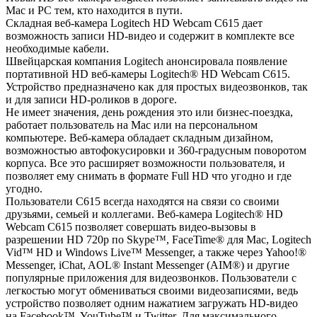
Mac и PC тем, кто находится в пути.
Складная веб-камера Logitech HD Webcam C615 дает
возможность записи HD-видео и содержит в комплекте все
необходимые кабели.
Швейцарская компания Logitech анонсировала появление
портативной HD веб-камеры Logitech® HD Webcam C615.
Устройство предназначено как для простых видеозвонков, так
и для записи HD-роликов в дороге.
Не имеет значения, день рождения это или бизнес-поездка,
работает пользователь на Mac или на персональном
компьютере. Веб-камера обладает складным дизайном,
возможностью автофокусировки и 360-градусным поворотом
корпуса. Все это расширяет возможности пользователя, и
позволяет ему снимать в формате Full HD что угодно и где
угодно.
Пользователи C615 всегда находятся на связи со своими
друзьями, семьей и коллегами. Веб-камера Logitech® HD
Webcam C615 позволяет совершать видео-вызовы в
разрешении HD 720p по Skype™, FaceTime® для Mac, Logitech
Vid™ HD и Windows Live™ Messenger, а также через Yahoo!®
Messenger, iChat, AOL® Instant Messenger (AIM®) и другие
популярные приложения для видеозвонков.
Пользователи с
легкостью могут обмениваться своими видеозаписями, ведь
устройство позволяет одним нажатием загружать HD-видео
на Facebook™, YouTube™ и Twitter. Для максимального