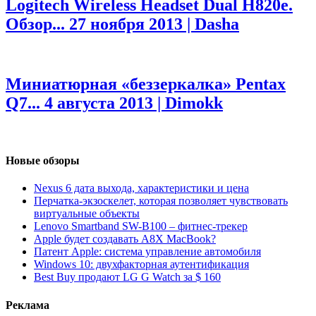
Logitech Wireless Headset Dual H820e.
Обзор...
27 ноября 2013 | Dasha
Миниатюрная «беззеркалка» Pentax
Q7...
4 августа 2013 | Dimokk
Новые обзоры
Nexus 6 дата выхода, характеристики и цена
Перчатка-экзоскелет, которая позволяет чувствовать
виртуальные объекты
Lenovo Smartband SW-B100 – фитнес-трекер
Apple будет создавать A8X MacBook?
Патент Apple: система управление автомобиля
Windows 10: двухфакторная аутентификация
Best Buy продают LG G Watch за $ 160
Реклама