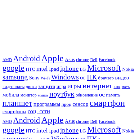
Apple
Android
Asus
chrome
AMD
Dell
Facebook
Microsoft
google
iphone
intel
Ipad
HTC
Nokia
LG
samsung
Windows
ПК
видео
Sony
браузер
Wi-Fi
ОС
интернет
игры
защита
игра
видеоплаты
диски
кпк
мать
ноутбук
ос
мобила
память
монитор
обновление
мышь
смартфон
планшет
программы
сенсор
проц
соц. сети
смартфоны
Apple
Android
Asus
chrome
AMD
Dell
Facebook
Microsoft
google
iphone
intel
Ipad
HTC
Nokia
LG
samsung
Windows
ПК