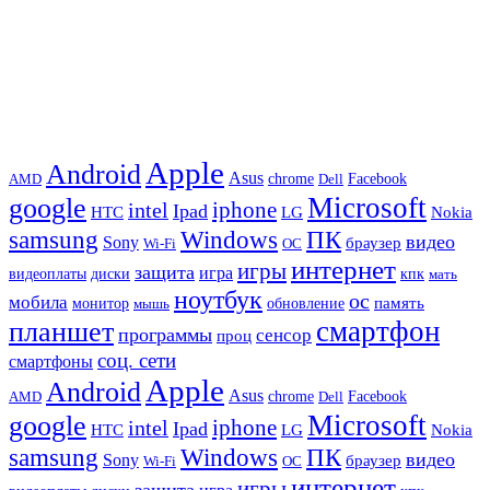
Apple
Android
Asus
chrome
AMD
Dell
Facebook
Microsoft
google
iphone
intel
Ipad
HTC
Nokia
LG
samsung
Windows
ПК
видео
Sony
браузер
Wi-Fi
ОС
интернет
игры
защита
игра
видеоплаты
диски
кпк
мать
ноутбук
ос
мобила
память
монитор
обновление
мышь
смартфон
планшет
программы
сенсор
проц
соц. сети
смартфоны
Apple
Android
Asus
chrome
AMD
Dell
Facebook
Microsoft
google
iphone
intel
Ipad
HTC
Nokia
LG
samsung
Windows
ПК
видео
Sony
браузер
Wi-Fi
ОС
интернет
игры
защита