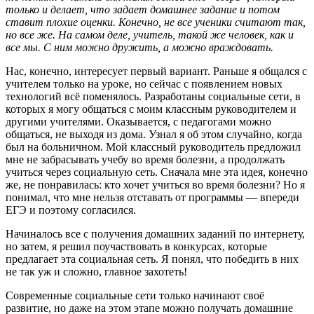
только и делает, что задает домашнее задание и потом
ставит плохие оценки. Конечно, не все ученики считают так,
но все же. На самом деле, учитель, такой же человек, как и
все мы. С ним можно дружить, а можно враждовать.
Нас, конечно, интересует первый вариант. Раньше я общался с
учителем только на уроке, но сейчас с появлением новых
технологий всё поменялось. Разработаны социальные сети, в
которых я могу общаться с моим классным руководителем и
другими учителями. Оказывается, с педагогами можно
общаться, не выходя из дома. Узнал я об этом случайно, когда
был на больничном. Мой классный руководитель предложил
мне не забрасывать учебу во время болезни, а продолжать
учиться через социальную сеть. Сначала мне эта идея, конечно
же, не понравилась: кто хочет учиться во время болезни?
Но я
понимал, что мне нельзя отставать от программы — впереди
ЕГЭ и поэтому согласился.
Начиналось все с получения домашних заданий по интернету,
но затем, я решил поучаствовать в конкурсах, которые
предлагает эта социальная сеть. Я понял, что победить в них
не так уж и сложно, главное захотеть!
Современные социальные сети только начинают своё
развитие, но даже на этом этапе можно получать домашние