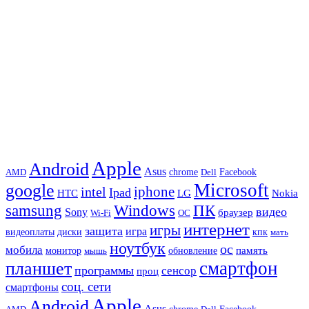
Apple
Android
Asus
chrome
AMD
Dell
Facebook
Microsoft
google
iphone
intel
Ipad
HTC
Nokia
LG
samsung
Windows
ПК
видео
Sony
браузер
Wi-Fi
ОС
интернет
игры
защита
игра
видеоплаты
диски
кпк
мать
ноутбук
ос
мобила
память
монитор
обновление
мышь
смартфон
планшет
программы
сенсор
проц
соц. сети
смартфоны
Apple
Android
Asus
chrome