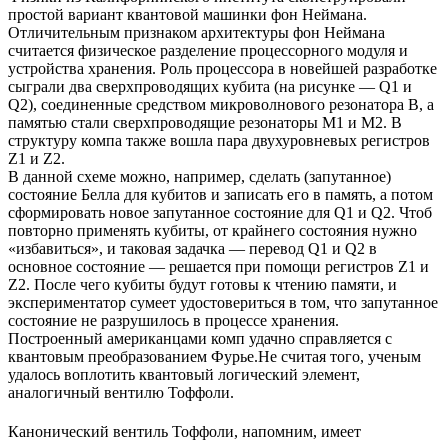
простой вариант квантовой машинки фон Неймана.
Отличительным признаком архитектуры фон Неймана
считается физическое разделение процессорного модуля и
устройства хранения. Роль процессора в новейшей разработке
сыграли два сверхпроводящих кубита (на рисунке — Q1 и
Q2), соединенные средством микроволнового резонатора В, а
памятью стали сверхпроводящие резонаторы М1 и М2. В
структуру компа также вошла пара двухуровневых регистров
Z1 и Z2.
В данной схеме можно, например, сделать (запутанное)
состояние Белла для кубитов и записать его в память, а потом
сформировать новое запутанное состояние для Q1 и Q2. Чтоб
повторно применять кубиты, от крайнего состояния нужно
«избавиться», и таковая задачка — перевод Q1 и Q2 в
основное состояние — решается при помощи регистров Z1 и
Z2. После чего кубиты будут готовы к чтению памяти, и
экспериментатор сумеет удостовериться в том, что запутанное
состояние не разрушилось в процессе хранения.
Построенный американцами комп удачно справляется с
квантовым преобразованием Фурье.Не считая того, ученым
удалось воплотить квантовый логический элемент,
аналогичный вентилю Тоффоли.
Канонический вентиль Тоффоли, напомним, имеет