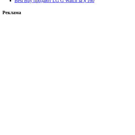
Best Buy продают LG G Watch за $ 160
Реклама