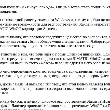
кой компании «ВирусБлокАда». Очень быстро стало понятно, чт
сионалами.
и неизвестной ранее уязвимости Windows и, к тому же, был под
ффективные возможности для распространения, Stuxnet интересу
ATIC WinCC корпорации Siemens.
и выявило, что вредонос содержит ещё несколько эксплойтов, в
локальным
сетям
, были обнаружены специалистами «Лаборатории
стив соответствующую «заплатку» в начале этого месяца.
ьзу гипотезы о том, что речь идёт о промышленном шпионаже. Од
ле интересуется не всеми подряд системами SIMATIC WinCC, а ли
жении именно этого «железа» червь внедряет в него особый ко
 по многочисленным компьютерам мира с единственным намерени
с атакой долго тянуть нельзя, ведь рано или поздно червь будет
о, достиг цели. И высказал гипотезу, что этой целью является 
. Вскоре появились признания со стороны высокопоставленных ир
иями.
енных фактов, а именно: широкое распространение Stuxnet в Ир
факта Лангнер приводит скриншот с просроченным WinCC на Бу