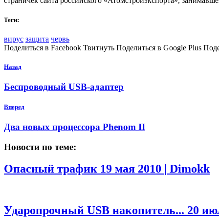
страничек сайта российского «Атомстройэкспорта», занимавше
Теги:
вирус
защита
червь
Поделиться в Facebook Твитнуть Поделиться в Google Plus Под
Назад
Беспроводный USB-адаптер
Вперед
Два новых процессора Phenom II
Новости по теме:
Опасный трафик
19 мая 2010 | Dimokk
Ударопрочный USB накопитель...
20 ию