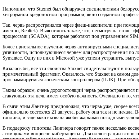
Напомним, что Stuxnet был обнаружен специалистами белорусс
хитроумной вредоносной программой, явно созданной профес
Так, червь распространялся через флеш-накопители при помощ
именно, Realtek).
Выяснилось также, что, несмотря на столь э
процессами (SCADA), которые работают под управлением SIM
Более пристальное изучение червя антивирусными специалистам
уязвимости, использующиеся червём для распространения по 
Symantec. Одну из них в Microsoft уже успели устранить, выпу
Казалось бы, все эти свойства Stuxnet свидетельствуют в пол
примечательный фрагмент. Оказалось, что Stuxnet на самом де
программируемым логическим контроллером (ПЛК). При обнару
Таким образом, очень дорогостоящий червь распространяется
атакующих эта цель имеет особую важность. Очевидно и то, что 
В связи этим Лангнер предположил, что червь уже, скорее всег
официально состоялся 21 августа, работу она так и не начала
топливо, и задержка вызвана якобы жаркими погодными услов
В поддержку гипотезы Лангнера говорят также несколько косв
атомщиками вопросов киберзащиты. Для иллюстрации второго 