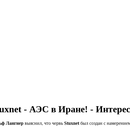
uxnet - АЭС в Иране! - Интере
ьф Лангнер
выяснил, что червь
Stuxnet
был создан с намерением