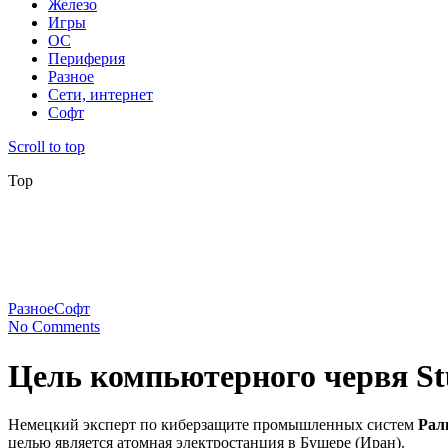
Железо
Игры
ОС
Периферия
Разное
Сети, интернет
Софт
Scroll to top
Top
Разное
Софт
No Comments
Цель компьютерного червя St
Немецкий эксперт по киберзащите промышленных систем
Рал
целью является атомная электростанция в Бушере (Иран).