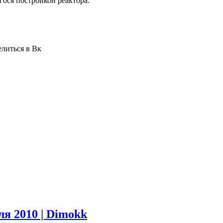
гося постройкой реактора.
елиться в Вк
ля 2010 | Dimokk