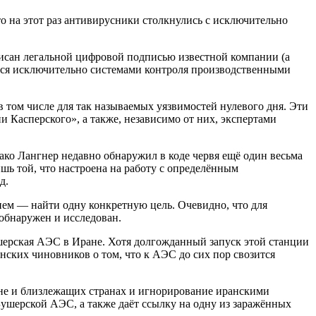
о на этот раз антивирусники столкнулись с исключительно
писан легальной цифровой подписью известной компании (а
ется исключительно системами контроля производственными
 том числе для так называемых уязвимостей нулевого дня. Эти
 Касперского», а также, независимо от них, экспертами
нако Лангнер недавно обнаружил в коде червя ещё один весьма
шь той, что настроена на работу с определённым
д.
ем — найти одну конкретную цель. Очевидно, что для
 обнаружен и исследован.
Бушерская АЭС в Иране. Хотя долгожданный запуск этой станции
анских чиновников о том, что к АЭС до сих пор свозится
ане и близлежащих странах и игнорирование иранскими
шерской АЭС, а также даёт ссылку на одну из заражённых