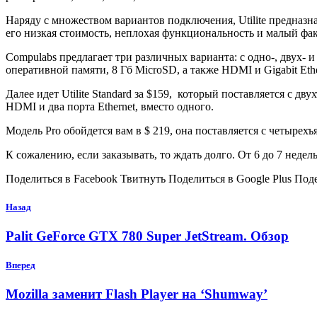
Наряду с множеством вариантов подключения, Utilite предназна
его низкая стоимость, неплохая функциональность и малый фа
Compulabs предлагает три различных варианта: с одно-, двух-
оперативной памяти, 8 Гб MicroSD, а также HDMI и Gigabit Et
Далее идет Utilite Standard за $159, который поставляется с 
HDMI и два порта Ethernet, вместо одного.
Модель Pro обойдется вам в $ 219, она поставляется с четырех
К сожалению, если заказывать, то ждать долго. От 6 до 7 неде
Поделиться в Facebook Твитнуть Поделиться в Google Plus Под
Назад
Palit GeForce GTX 780 Super JetStream. Обзор
Вперед
Mozilla заменит Flash Player на ‘Shumway’