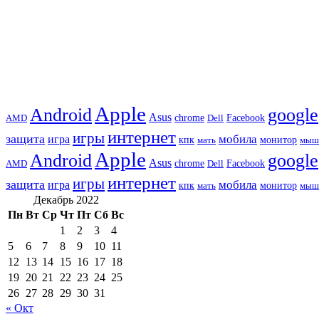
Apple
Android
google
Asus
chrome
AMD
Dell
Facebook
интернет
игры
защита
игра
мобила
кпк
монитор
мать
мыш
Apple
Android
google
Asus
chrome
AMD
Dell
Facebook
интернет
игры
защита
игра
мобила
кпк
монитор
мать
мыш
Декабрь 2022
Пн
Вт
Ср
Чт
Пт
Сб
Вс
1
2
3
4
5
6
7
8
9
10
11
12
13
14
15
16
17
18
19
20
21
22
23
24
25
26
27
28
29
30
31
« Окт