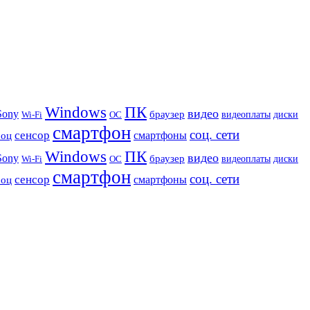
Windows
ПК
видео
Sony
браузер
видеоплаты
диски
Wi-Fi
ОС
смартфон
соц. сети
сенсор
роц
смартфоны
Windows
ПК
видео
Sony
браузер
видеоплаты
диски
Wi-Fi
ОС
смартфон
соц. сети
сенсор
роц
смартфоны