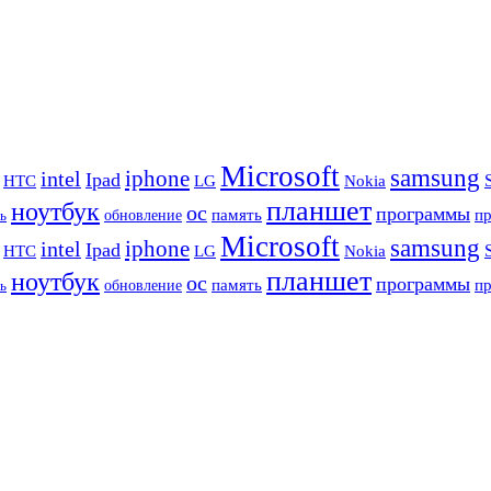
Microsoft
samsung
iphone
intel
Ipad
HTC
Nokia
LG
планшет
ноутбук
ос
программы
память
п
обновление
ь
Microsoft
samsung
iphone
intel
Ipad
HTC
Nokia
LG
планшет
ноутбук
ос
программы
память
п
обновление
ь