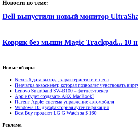
Новости по теме:
Dell выпустили новый монитор UltraSha
Коврик без мыши Magiс Trackpad...
10 
Новые обзоры
Nexus 6 дата выхода, характеристики и цена
Перчатка-экзоскелет, которая позволяет чувствовать вир
Lenovo Smartband SW-B100 – фитнес-трекер
Apple будет создавать A8X MacBook?
Патент Apple: система управление автомобиля
Windows 10: двухфакторная аутентификация
Best Buy продают LG G Watch за $ 160
Реклама