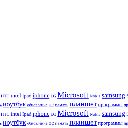
Microsoft
samsung
iphone
intel
Ipad
HTC
Nokia
LG
планшет
ноутбук
ос
программы
память
п
обновление
ь
Microsoft
samsung
iphone
intel
Ipad
HTC
Nokia
LG
планшет
ноутбук
ос
программы
память
п
обновление
ь