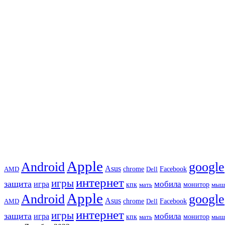
Apple
Android
google
Asus
chrome
AMD
Dell
Facebook
интернет
игры
защита
игра
мобила
кпк
монитор
мать
мыш
Apple
Android
google
Asus
chrome
AMD
Dell
Facebook
интернет
игры
защита
игра
мобила
кпк
монитор
мать
мыш