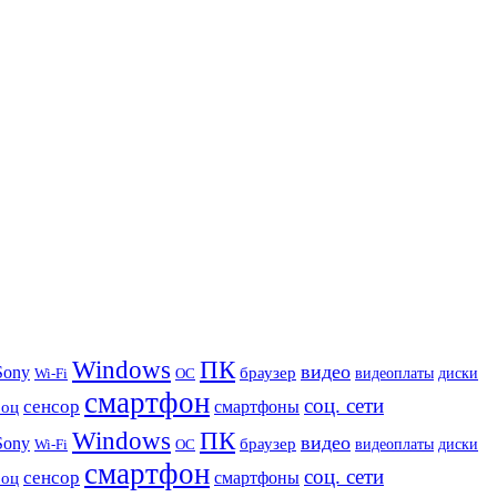
Windows
ПК
видео
Sony
браузер
видеоплаты
диски
Wi-Fi
ОС
смартфон
соц. сети
сенсор
роц
смартфоны
Windows
ПК
видео
Sony
браузер
видеоплаты
диски
Wi-Fi
ОС
смартфон
соц. сети
сенсор
роц
смартфоны