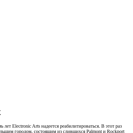
х
 лет Electronic Arts надеет­ся реабилитироваться. В этот раз
ольшим городом, состоящим из слившихся Palmont и Rockport