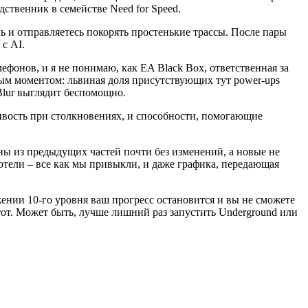
дственник в семействе Need for Speed.
ь и отправляетесь покорять простенькие трассы. После пары
с AI.
ефонов, и я не пони­маю, как EA Black Box, ответственная за
ным моментом: львиная доля присутствующих тут power-ups
 Blur выглядит беспомощно.
ивость при столкнове­ниях, и способности, помогающие
ены из предыдущих частей почти без изменений, а новые не
отели – все как мы привыкли, и даже графика, передающая
ижении 10-го уров­ня ваш прогресс остановится и вы не сможете
 тот. Может быть, лучше лишний раз запустить Underground или