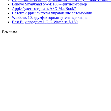
Lenovo Smartband SW-B100 – фитнес-трекер
Apple будет создавать A8X MacBook?
Патент Apple: система управление автомобиля
Windows 10: двухфакторная аутентификация
Best Buy продают LG G Watch за $ 160
Реклама