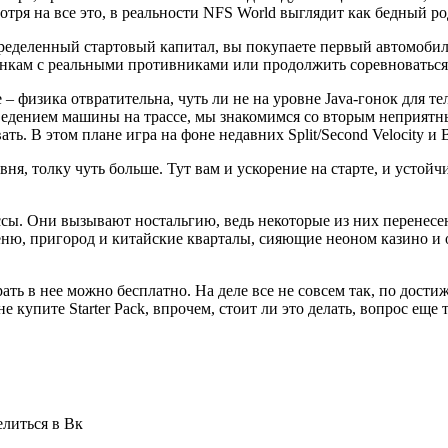
отря на все это, в реальности NFS World выглядит как бедный ро
пределен­ный стартовый капитал, вы покупаете первый автомобил
нкам с реальными противниками или продол­жить соревноваться 
– физика отвратительна, чуть ли не на уровне Java-гонок для тел
ведением маши­ны на трассе, мы знакомимся со вто­рым неприят
ть. В этом пла­не игра на фоне недавних Split/Second Velocity и
я, толку чуть больше. Тут вам и ускорение на старте, и устойч
ассы. Они вызы­вают ностальгию, ведь некоторые из них перенес
еню, пригород и китайские кварталы, сияющие неоном казино и 
играть в нее можно бесплатно. На деле все не совсем так, по дост
е купите Starter Pack, впрочем, стоит ли это делать, вопрос еще
елиться в Вк