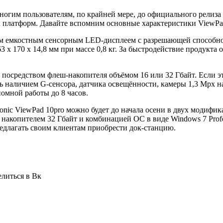
ногим пользователям, по крайней мере, до официального релиза
 платформ. Давайте вспомним основные характеристики ViewPad
емкостным сенсорным LED-дисплеем с разрешающей способность
 x 170 x 14,8 мм при массе 0,8 кг. За быстродействие продукта 
 посредством флеш-накопителя объёмом 16 или 32 Гбайт. Если э
ть наличием G-сенсора, датчика освещённости, камеры 1,3 Mpx н
омной работы до 8 часов.
ic ViewPad 10pro можно будет до начала осени в двух модифик
 накопителем 32 Гбайт и комбинацией ОС в виде Windows 7 Profess
предлагать своим клиентам приобрести док-станцию.
елиться в Вк