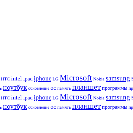
Microsoft
samsung
iphone
intel
Ipad
HTC
Nokia
LG
планшет
ноутбук
ос
программы
память
п
обновление
ь
Microsoft
samsung
iphone
intel
Ipad
HTC
Nokia
LG
планшет
ноутбук
ос
программы
память
п
обновление
ь