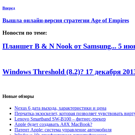
Вперед
Вышла онлайн-версия стратегии Age of Empires
Новости по теме:
Планшет B & N Nook от Samsung...
5 июн
Windows Threshold (8.2)?
17 декабря 2013
Новые обзоры
Nexus 6 дата выхода, характеристики и цена
Перчатка-экзоскелет, которая позволяет чувствовать вир
Lenovo Smartband SW-B100 – фитнес-трекер
Apple будет создавать A8X MacBook?
Патент Apple: система управление автомобиля