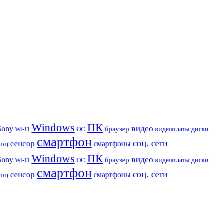
Windows
ПК
видео
Sony
браузер
видеоплаты
диски
Wi-Fi
ОС
смартфон
соц. сети
сенсор
роц
смартфоны
Windows
ПК
видео
Sony
браузер
видеоплаты
диски
Wi-Fi
ОС
смартфон
соц. сети
сенсор
роц
смартфоны