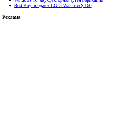
Windows 10: двухфакторная аутентификация
Best Buy продают LG G Watch за $ 160
Реклама