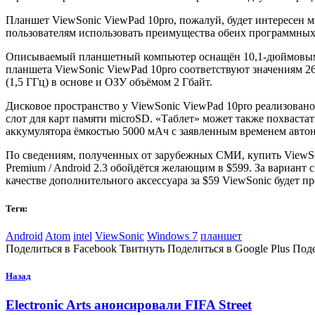
Планшет ViewSonic ViewPad 10pro, пожалуй, будет интересен м
пользователям использовать преимущества обеих программных
Описываемый планшетный компьютер оснащён 10,1-дюймовым 
планшета ViewSonic ViewPad 10pro соответствуют значениям 263
(1,5 ГГц) в основе и ОЗУ объёмом 2 Гбайт.
Дисковое пространство у ViewSonic ViewPad 10pro реализовано
слот для карт памяти microSD. «Таблет» может также похваста
аккумулятора ёмкостью 5000 мАч с заявленным временем автон
По сведениям, полученных от зарубежных СМИ, купить ViewSon
Premium / Android 2.3 обойдётся желающим в $599. За вариант с
качестве дополнительного аксессуара за $59 ViewSonic будет 
Теги:
Android
Atom
intel
ViewSonic
Windows 7
планшет
Поделиться в Facebook Твитнуть Поделиться в Google Plus Под
Назад
Electronic Arts анонсировали FIFA Street