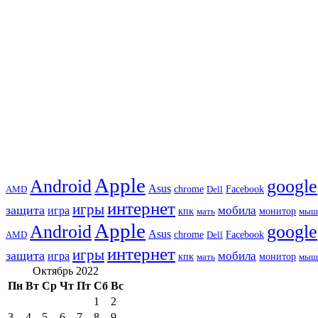
Apple
Android
google
Asus
chrome
AMD
Dell
Facebook
интернет
игры
защита
игра
мобила
кпк
монитор
мать
мыш
Apple
Android
google
Asus
chrome
AMD
Dell
Facebook
интернет
игры
защита
игра
мобила
кпк
монитор
мать
мыш
Октябрь 2022
Пн
Вт
Ср
Чт
Пт
Сб
Вс
1
2
3
4
5
6
7
8
9